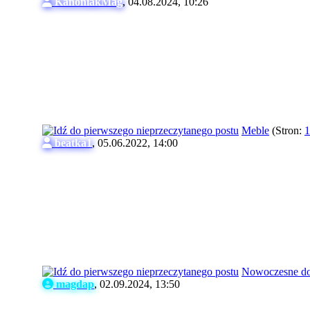
KanoniakMag
,
04.08.2024, 10:26
Meble
(Stron:
1
beatka1
,
05.06.2022, 14:00
Nowoczesne do
magdap
,
02.09.2024, 13:50