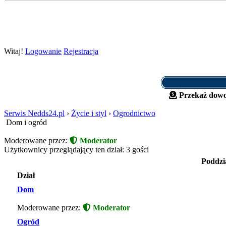
Witaj!
Logowanie
Rejestracja
Przekaż dowo
Serwis Nedds24.pl
›
Życie i styl
›
Ogrodnictwo
Dom i ogród
Moderowane przez:
Moderator
Użytkownicy przeglądający ten dział: 3 gości
Poddzi
Dział
Dom
Moderowane przez:
Moderator
Ogród