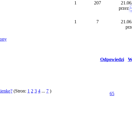
1
207
21.06
przez
1
7
21.06
pr
Odpowiedzi
W
zienkę?
(Stron:
1
2
3
4
...
7
)
65