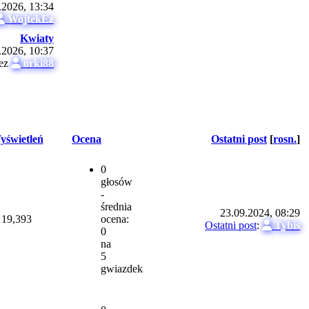
.2026, 13:34
WojtekEz
Kwiaty
.2026, 10:37
zez
orki88
yświetleń
Ocena
Ostatni post
[
rosn.
]
0
głosów
-
średnia
23.09.2024, 08:29
19,393
ocena:
Ostatni post
:
Tybis
0
na
5
gwiazdek