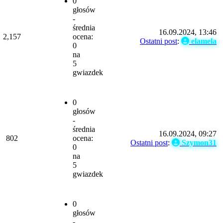
0
głosów
-
średnia
16.09.2024, 13:46
2,157
ocena:
Ostatni post
:
elamela
0
na
5
gwiazdek
0
głosów
-
średnia
16.09.2024, 09:27
802
ocena:
Ostatni post
:
Szymon31
0
na
5
gwiazdek
0
głosów
-