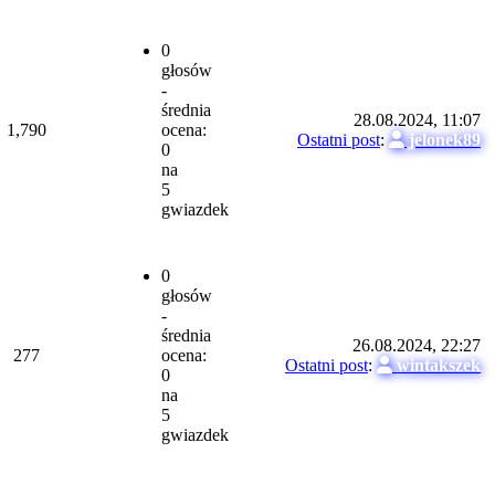
0
głosów
-
średnia
28.08.2024, 11:07
1,790
ocena:
Ostatni post
:
jelonek89
0
na
5
gwiazdek
0
głosów
-
średnia
26.08.2024, 22:27
277
ocena:
Ostatni post
:
wintakszek
0
na
5
gwiazdek