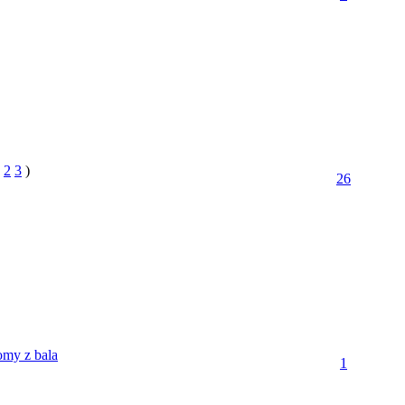
2
3
)
26
my z bala
1