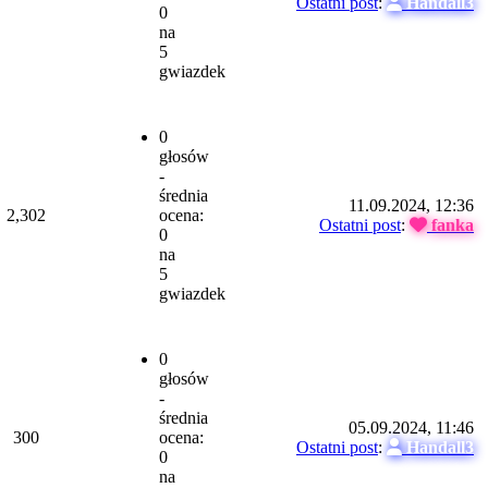
Ostatni post
:
Handall3
0
na
5
gwiazdek
0
głosów
-
średnia
11.09.2024, 12:36
2,302
ocena:
Ostatni post
:
fanka
0
na
5
gwiazdek
0
głosów
-
średnia
05.09.2024, 11:46
300
ocena:
Ostatni post
:
Handall3
0
na