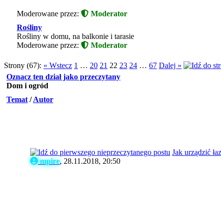
Moderowane przez:
Moderator
Rośliny
Rośliny w domu, na balkonie i tarasie
Moderowane przez:
Moderator
Strony (67):
« Wstecz
1
…
20
21
22
23
24
…
67
Dalej »
Oznacz ten dział jako przeczytany
Dom i ogród
Temat
/
Autor
Jak urządzić ła
mpire
,
28.11.2018, 20:50