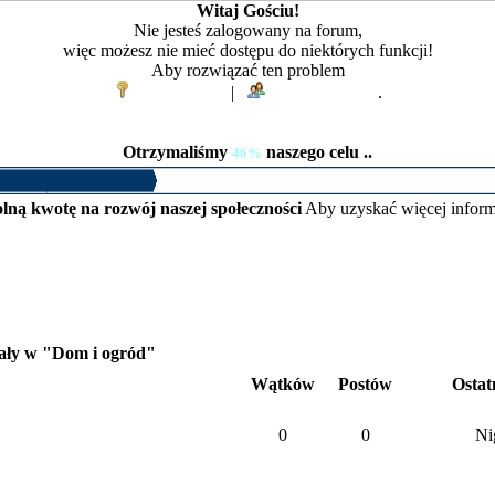
Witaj Gościu!
Nie jesteś zalogowany na forum,
więc możesz nie mieć dostępu do niektórych funkcji!
Aby rozwiązać ten problem
Zaloguj się
|
Zarejestruj się
.
Otrzymaliśmy
naszego celu ..
46%
lną kwotę na rozwój naszej społeczności
Aby uzyskać więcej inform
ały w "Dom i ogród"
Wątków
Postów
Ostat
0
0
Ni