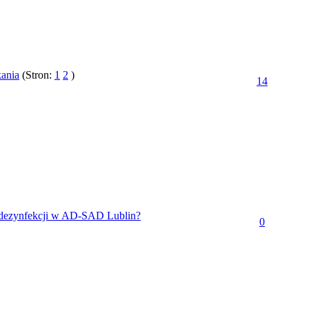
ania
(Stron:
1
2
)
14
y dezynfekcji w AD-SAD Lublin?
0