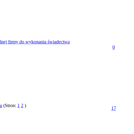
elnej firmy do wykonania świadectwa
0
u
(Stron:
1
2
)
17