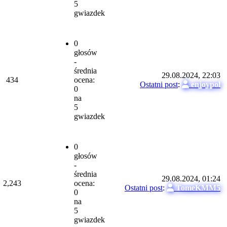
5
gwiazdek
0
głosów
-
średnia
29.08.2024, 22:03
434
ocena:
Ostatni post
:
enjoypol
0
na
5
gwiazdek
0
głosów
-
średnia
29.08.2024, 01:24
2,243
ocena:
Ostatni post
:
TomeKMM5
0
na
5
gwiazdek