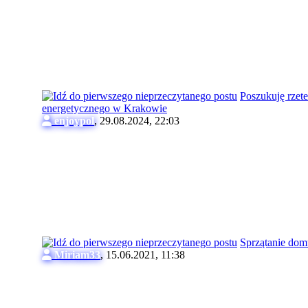
Poszukuję rzet
energetycznego w Krakowie
enjoypol
,
29.08.2024, 22:03
Sprzątanie dom
Miriam33
,
15.06.2021, 11:38