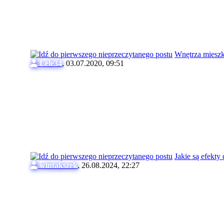
Wnętrza mieszk
Lele34
,
03.07.2020, 09:51
Jakie są efekt
wintakszek
,
26.08.2024, 22:27