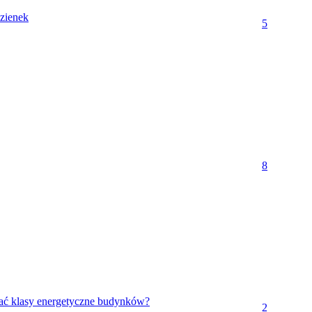
zienek
5
8
wać klasy energetyczne budynków?
2