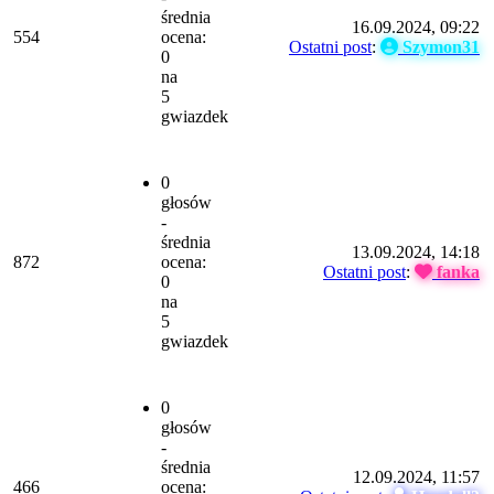
średnia
16.09.2024, 09:22
554
ocena:
Ostatni post
:
Szymon31
0
na
5
gwiazdek
0
głosów
-
średnia
13.09.2024, 14:18
872
ocena:
Ostatni post
:
fanka
0
na
5
gwiazdek
0
głosów
-
średnia
12.09.2024, 11:57
466
ocena: