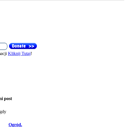
acji
Kliknij Tutaj
!
ni post
gdy
Ogród.