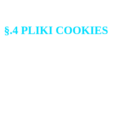
zautomatyzowany i nie będą
§.4 PLIKI COOKIES
Administrator zbiera infor
przy wykorzystaniu Plików c
wykorzystywane do identyfik
poszczególnych Użytkownikó
przy „wejściu” i „wyjściu” 
Podmiotem zamieszczający