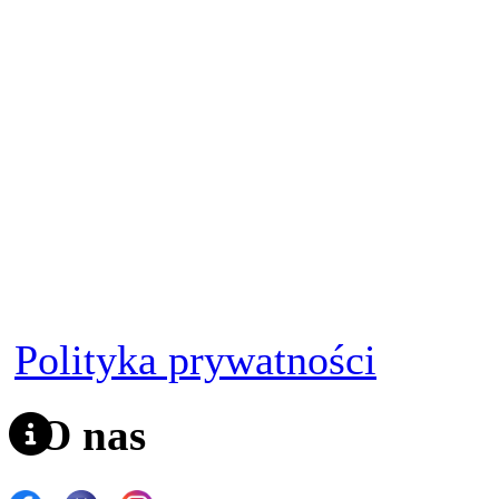
imieniu swoich klientów zgo
RODO oraz „dostawca usług”
ustawy o prywatności kon
więcej informacji na temat 
użytkowania hCaptcha i IMI
https://www.hcaptcha.com/p
https://www.hcaptcha.com/t
Polityka prywatności
O nas