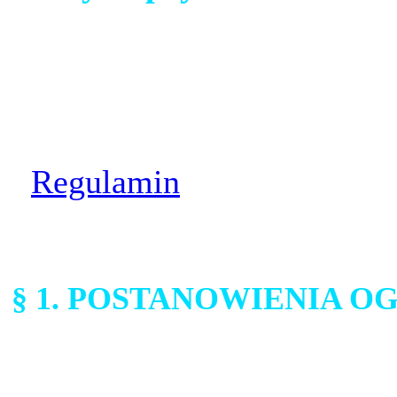
Ostatnia aktualizacja:
20 l
Zobacz także:
⋅
Regulamin
⋅ Ciasteczka
§ 1. POSTANOWIENIA O
W trosce o bezpieczeństwo