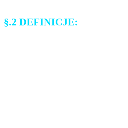
§.2 DEFINICJE:
Polityka oznacza niniejszą P
innego nie wynika wyraźnie
dane osobowe, o ile co inne
kontekstu.
Serwis – serwis internetowy
elektronicznym.