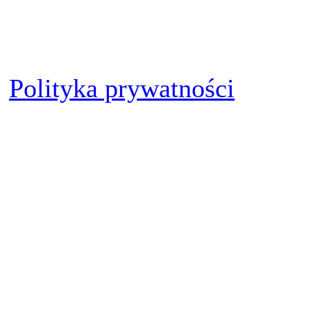
internetowej w celu przygo
jej działań i udostępniania
Polityka prywatności
hCaptcha
Na naszej stronie interneto
antybotowej hCaptcha (zwan
jest świadczona przez Intui
Corporation („IMI”). hCapt
dane wprowadzone na naszej 