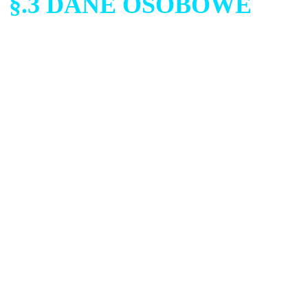
§.3 DANE OSOBOWE
Administrator przetwarza 
korzystających z Serwisu z
przepisami dotyczącymi oc
przetwarzane są na podstaw
Użytkownika oraz w przypa
upoważniają Administratora
osobowych na podstawie pr
realizacji zawartej pomięd