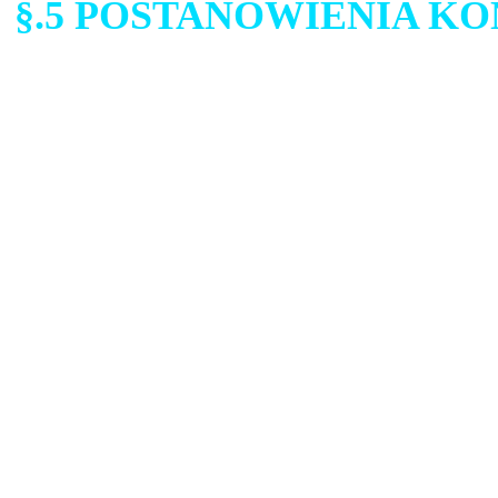
§.5 POSTANOWIENIA K
Zastrzegamy sobie prawo do
może wpłynąć rozwój techno
zmiany prawa w zakresie o
serwisu internetowego. O 
informować w sposób widoc
W Serwisie mogą pojawiać si
internetowych. Takie strony 