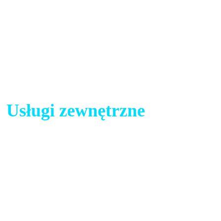
od Serwisu i nie są w żade
Serwis. Strony te mogą posi
prywatności oraz regulamin
zapoznać.
Usługi zewnętrzne
Google Analytics
Google Analytics to usługa 
Google Inc. ("Google"). Go
do śledzenia i sprawdzania k