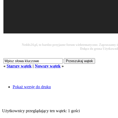
Nedds24.pl, to bardzo przyjazne forum wielotematyczne. Zapraszamy do
Dołącz do grona Użytkown
«
Starszy wątek
|
Nowszy wątek
»
Pokaż wersję do druku
Użytkownicy przeglądający ten wątek: 1 gości