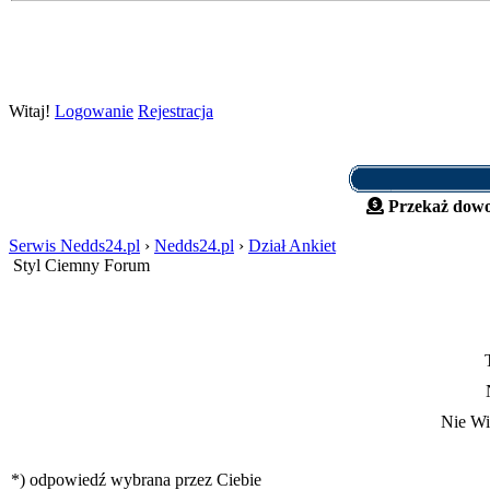
Witaj!
Logowanie
Rejestracja
Przekaż dowo
Serwis Nedds24.pl
›
Nedds24.pl
›
Dział Ankiet
Styl Ciemny Forum
Nie W
*) odpowiedź wybrana przez Ciebie