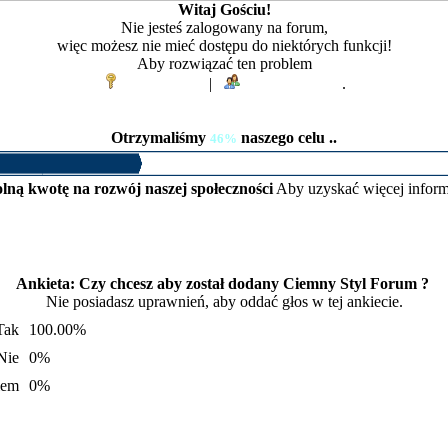
Witaj Gościu!
Nie jesteś zalogowany na forum,
więc możesz nie mieć dostępu do niektórych funkcji!
Aby rozwiązać ten problem
Zaloguj się
|
Zarejestruj się
.
Otrzymaliśmy
naszego celu ..
46%
lną kwotę na rozwój naszej społeczności
Aby uzyskać więcej inform
Ankieta: Czy chcesz aby został dodany Ciemny Styl Forum ?
Nie posiadasz uprawnień, aby oddać głos w tej ankiecie.
Tak
100.00%
Nie
0%
iem
0%