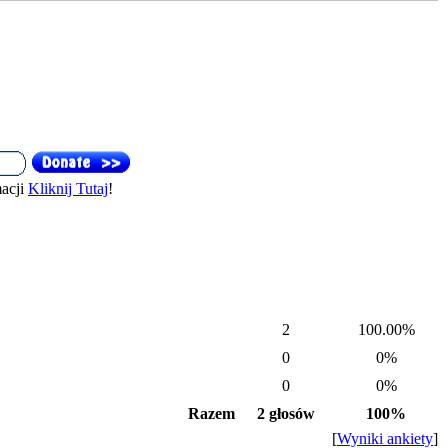
acji
Kliknij Tutaj
!
2
100.00%
0
0%
0
0%
Razem
2 głosów
100%
[
Wyniki ankiety
]