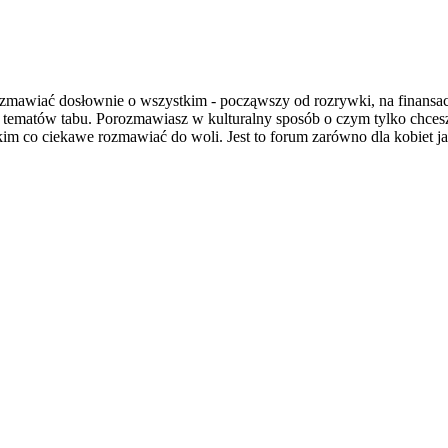
wiać dosłownie o wszystkim - począwszy od rozrywki, na finansach i
a tematów tabu. Porozmawiasz w kulturalny sposób o czym tylko chce
im co ciekawe rozmawiać do woli. Jest to forum zarówno dla kobiet jak 