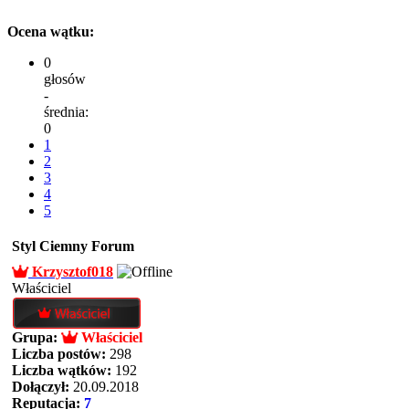
Ocena wątku:
0
głosów
-
średnia:
0
1
2
3
4
5
Styl Ciemny Forum
Krzysztof018
Właściciel
Grupa:
Właściciel
Liczba postów:
298
Liczba wątków:
192
Dołączył:
20.09.2018
Reputacja:
7