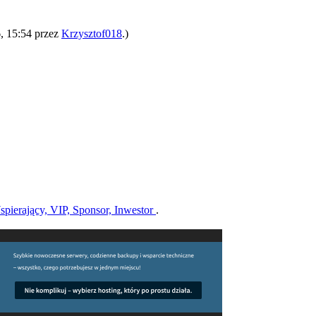
, 15:54 przez
Krzysztof018
.)
pierający, VIP, Sponsor, Inwestor
.