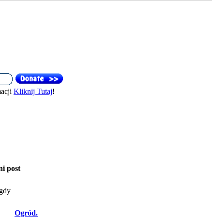
acji
Kliknij Tutaj
!
ni post
gdy
Ogród.