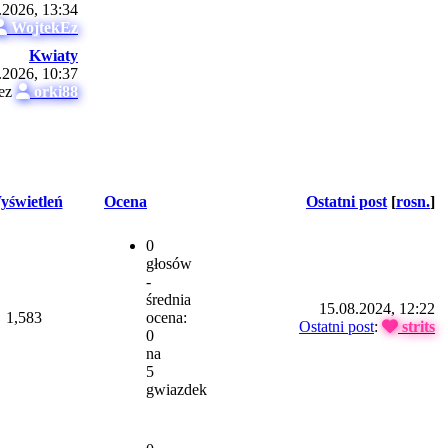
.2026, 13:34
WojtekEz
Kwiaty
.2026, 10:37
zez
orki88
yświetleń
Ocena
Ostatni post
[
rosn.
]
0
głosów
-
średnia
15.08.2024, 12:22
1,583
ocena:
Ostatni post
:
strits
0
na
5
gwiazdek