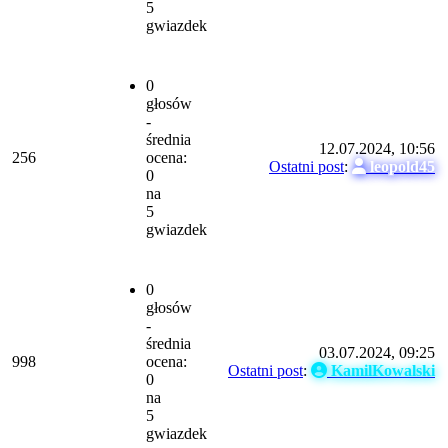
5
gwiazdek
0
głosów
-
średnia
12.07.2024, 10:56
256
ocena:
Ostatni post
:
leopold45
0
na
5
gwiazdek
0
głosów
-
średnia
03.07.2024, 09:25
998
ocena:
Ostatni post
:
KamilKowalski
0
na
5
gwiazdek