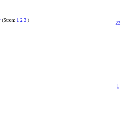
y
(Stron:
1
2
3
)
22
a
1