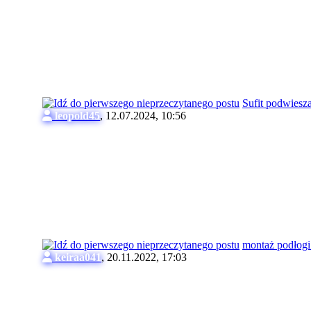
Sufit podwiesz
leopold45
,
12.07.2024, 10:56
montaż podłogi
keiraa041
,
20.11.2022, 17:03