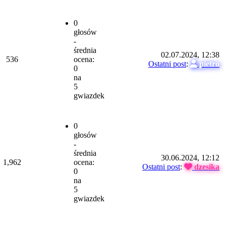
0
głosów
-
średnia
02.07.2024, 12:38
536
ocena:
Ostatni post
:
pietro
0
na
5
gwiazdek
0
głosów
-
średnia
30.06.2024, 12:12
1,962
ocena:
Ostatni post
:
dzesika
0
na
5
gwiazdek