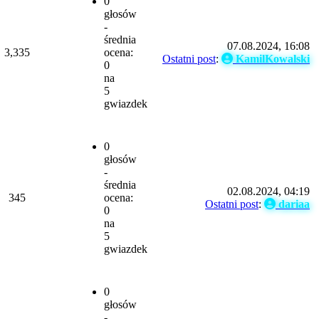
0
głosów
-
średnia
07.08.2024, 16:08
3,335
ocena:
Ostatni post
:
KamilKowalski
0
na
5
gwiazdek
0
głosów
-
średnia
02.08.2024, 04:19
345
ocena:
Ostatni post
:
dariaa
0
na
5
gwiazdek
0
głosów
-