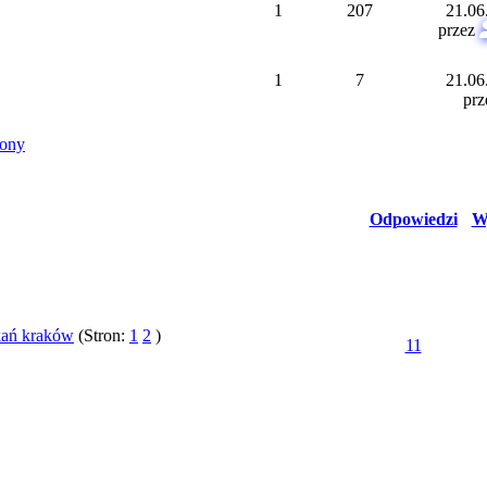
1
207
21.06
przez
1
7
21.06
pr
Odpowiedzi
W
kań kraków
(Stron:
1
2
)
11