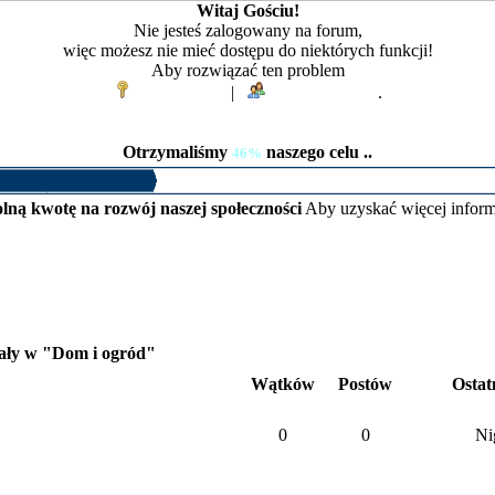
Witaj Gościu!
Nie jesteś zalogowany na forum,
więc możesz nie mieć dostępu do niektórych funkcji!
Aby rozwiązać ten problem
Zaloguj się
|
Zarejestruj się
.
Otrzymaliśmy
naszego celu ..
46%
lną kwotę na rozwój naszej społeczności
Aby uzyskać więcej inform
ały w "Dom i ogród"
Wątków
Postów
Ostat
0
0
Ni