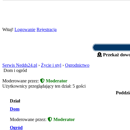
Witaj!
Logowanie
Rejestracja
Przekaż dowo
Serwis Nedds24.pl
›
Życie i styl
›
Ogrodnictwo
Dom i ogród
Moderowane przez:
Moderator
Użytkownicy przeglądający ten dział: 5 gości
Poddzi
Dział
Dom
Moderowane przez:
Moderator
Ogród