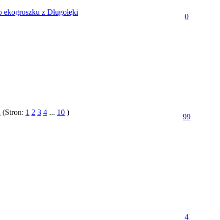
o ekogroszku z Długołęki
0
u
(Stron:
1
2
3
4
...
10
)
99
4