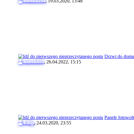
Stella.1234
,
19.03.2020, 13:48
Drzwi do dom
marek697
,
26.04.2022, 15:15
Panele fotowol
Fillip
,
24.03.2020, 23:55