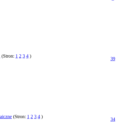
u
(Stron:
1
2
3
4
)
39
taiczne
(Stron:
1
2
3
4
)
34