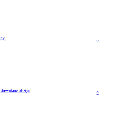
any
0
 drewniane olsztyn
9