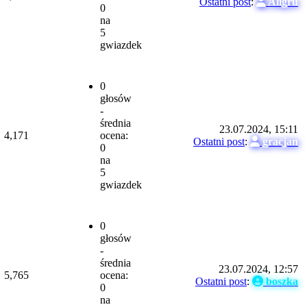
Ostatni post
:
Aligru
0
na
5
gwiazdek
0
głosów
-
średnia
23.07.2024, 15:11
4,171
ocena:
Ostatni post
:
gracjan
0
na
5
gwiazdek
0
głosów
-
średnia
23.07.2024, 12:57
5,765
ocena:
Ostatni post
:
boszka
0
na