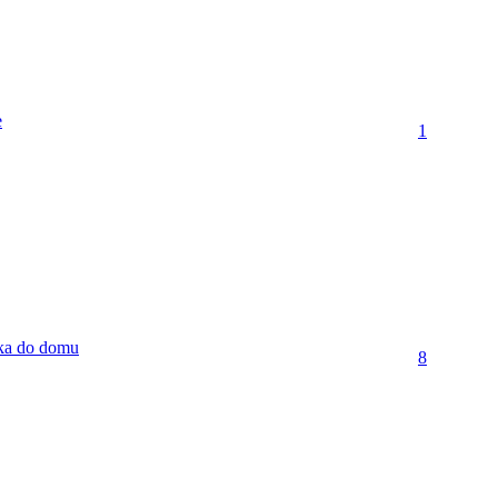
e
1
ka do domu
8