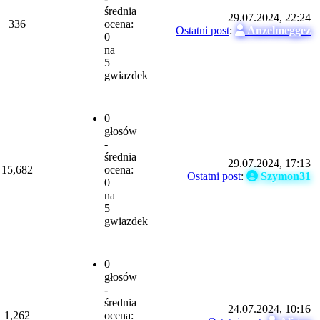
średnia
29.07.2024, 22:24
336
ocena:
Ostatni post
:
Anzelmeggez
0
na
5
gwiazdek
0
głosów
-
średnia
29.07.2024, 17:13
15,682
ocena:
Ostatni post
:
Szymon31
0
na
5
gwiazdek
0
głosów
-
średnia
24.07.2024, 10:16
1,262
ocena: