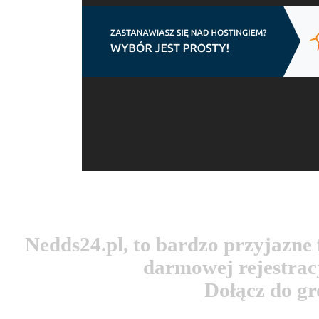
Nedds24.pl, to bardzo przyjazn
darmowej rejestracj
Dołącz do g