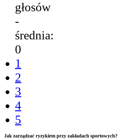
głosów
-
średnia:
0
1
2
3
4
5
Jak zarządzać ryzykiem przy zakładach sportowych?