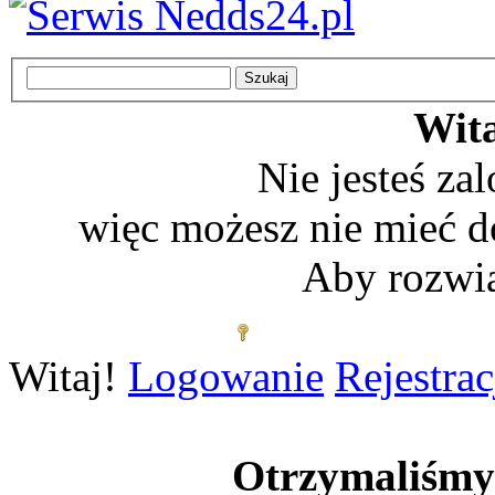
Wita
Nie jesteś z
więc możesz nie mieć d
Aby rozwią
Zaloguj się
Witaj!
Logowanie
Rejestrac
Otrzymaliśm