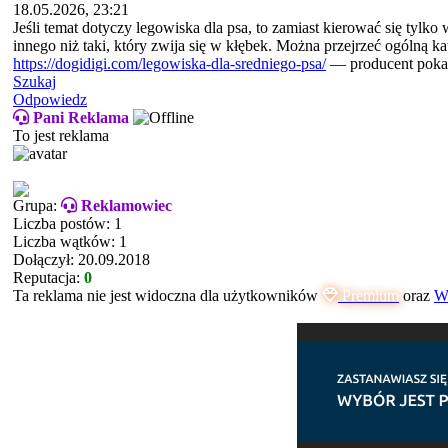
18.05.2026, 23:21
Jeśli temat dotyczy legowiska dla psa, to zamiast kierować się tylk
innego niż taki, który zwija się w kłębek. Można przejrzeć ogólną k
https://dogidigi.com/legowiska-dla-sredniego-psa/
— producent pokazu
Szukaj
Odpowiedz
Pani Reklama
To jest reklama
Grupa:
Reklamowiec
Liczba postów: 1
Liczba wątków: 1
Dołączył: 20.09.2018
Reputacja:
0
Ta reklama nie jest widoczna dla użytkowników
Premium
oraz
Ws