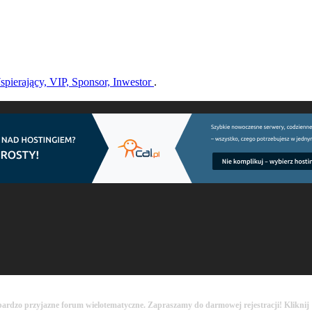
pierający, VIP, Sponsor, Inwestor
.
bardzo przyjazne forum wielotematyczne. Zapraszamy do darmowej rejestracji! Kliknij