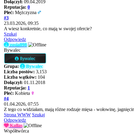
Dołączył:
09.04.2019
Reputacja:
0
Płeć:
Mężczyzna
#3
23.03.2026, 09:35
A wiesz konkretnie, co mają w swojej ofercie?
Szukaj
Odpowiedz
zosia898
Bywalec
Grupa:
Bywalec
Liczba postów:
3,153
Liczba wątków:
104
Dołączył:
01.11.2018
Reputacja:
1
Płeć:
Kobieta
#4
01.04.2026, 07:55
Z tego co widziałam, mają różne rodzaje mięsa - wołowinę, jagnięci
Strona WWW
Szukaj
Odpowiedz
Kallas
Współtwórca