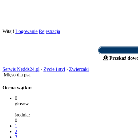
Witaj!
Logowanie
Rejestracja
Przekaż dowo
Serwis Nedds24.pl
›
Życie i styl
›
Zwierzaki
Mięso dla psa
Ocena wątku:
0
głosów
-
średnia:
0
1
2
3