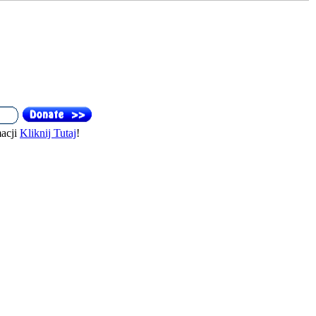
acji
Kliknij Tutaj
!