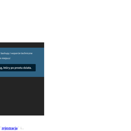
 "
rejestracja
" i...