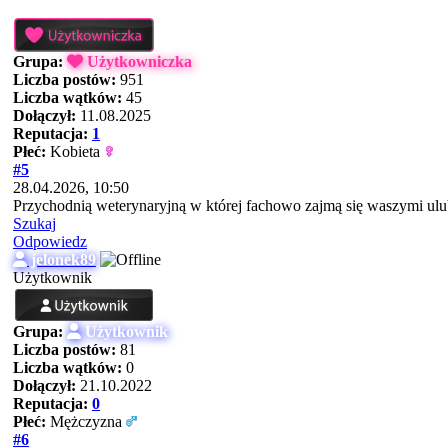
Grupa:
Użytkowniczka
Liczba postów:
951
Liczba wątków:
45
Dołączył:
11.08.2025
Reputacja:
1
Płeć:
Kobieta
#5
28.04.2026, 10:50
Przychodnią weterynaryjną w której fachowo zajmą się waszymi ulu
Szukaj
Odpowiedz
jelonek89
Użytkownik
Grupa:
Użytkownik
Liczba postów:
81
Liczba wątków:
0
Dołączył:
21.10.2022
Reputacja:
0
Płeć:
Mężczyzna
#6