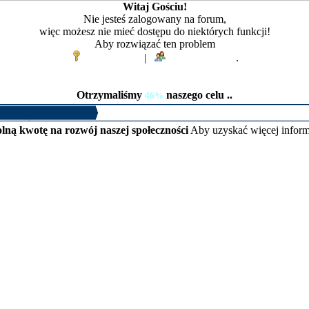
Witaj Gościu!
Nie jesteś zalogowany na forum,
więc możesz nie mieć dostępu do niektórych funkcji!
Aby rozwiązać ten problem
Zaloguj się
|
Zarejestruj się
.
Otrzymaliśmy
naszego celu ..
46%
lną kwotę na rozwój naszej społeczności
Aby uzyskać więcej inform