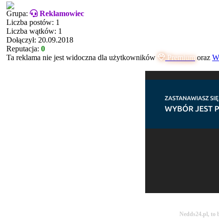
Grupa:
Reklamowiec
Liczba postów: 1
Liczba wątków: 1
Dołączył: 20.09.2018
Reputacja:
0
Ta reklama nie jest widoczna dla użytkowników
Premium
oraz
Ws
Nedds24.pl, to 