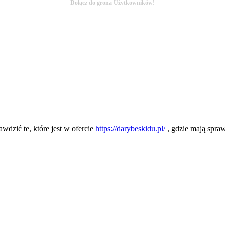
Dołącz do grona Użytkowników!
wdzić te, które jest w ofercie
https://darybeskidu.pl/
, gdzie mają spra