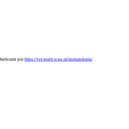
bieńcami jest
https://vet-point.waw.pl/stomatologia/