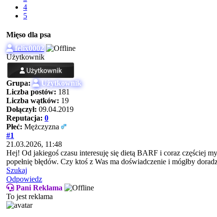
4
5
Mięso dla psa
felix0002
Użytkownik
Grupa:
Użytkownik
Liczba postów:
181
Liczba wątków:
19
Dołączył:
09.04.2019
Reputacja:
0
Płeć:
Mężczyzna
#1
21.03.2026, 11:48
Hej! Od jakiegoś czasu interesuję się dietą BARF i coraz częściej m
popełnię błędów. Czy ktoś z Was ma doświadczenie i mógłby doradzić
Szukaj
Odpowiedz
Pani Reklama
To jest reklama