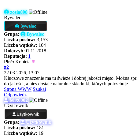
zosia898
Bywalec
Grupa:
Bywalec
Liczba postów:
3,153
Liczba wątków:
104
Dołączył:
01.11.2018
Reputacja:
1
Płeć:
Kobieta
#2
22.03.2026, 13:07
Kluczowe znaczenie ma tu świeże i dobrej jakości mięso. Można spra
do jakości, a pies dostaje naturalne składniki, których potrzebuje.
Strona WWW
Szukaj
Odpowiedz
felix0002
Użytkownik
Grupa:
Użytkownik
Liczba postów:
181
Liczba wątków:
19