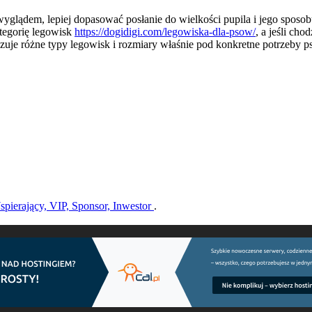
o wyglądem, lepiej dopasować posłanie do wielkości pupila i jego sposo
ategorię legowisk
https://dogidigi.com/legowiska-dla-psow/
, a jeśli cho
je różne typy legowisk i rozmiary właśnie pod konkretne potrzeby p
pierający, VIP, Sponsor, Inwestor
.