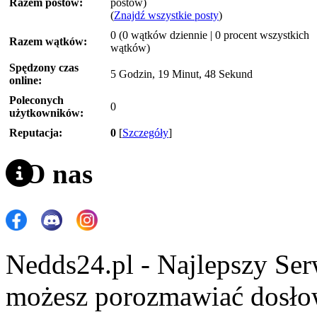
Razem postów:
postów)
(
Znajdź wszystkie posty
)
0 (0 wątków dziennie | 0 procent wszystkich
Razem wątków:
wątków)
Spędzony czas
5 Godzin, 19 Minut, 48 Sekund
online:
Poleconych
0
użytkowników:
Reputacja:
0
[
Szczegóły
]
O nas
Nedds24.pl - Najlepszy Se
możesz porozmawiać dosło