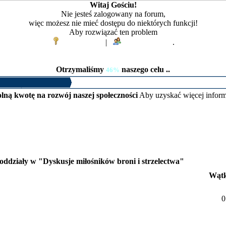
Witaj Gościu!
Nie jesteś zalogowany na forum,
więc możesz nie mieć dostępu do niektórych funkcji!
Aby rozwiązać ten problem
Zaloguj się
|
Zarejestruj się
.
Otrzymaliśmy
naszego celu ..
46%
lną kwotę na rozwój naszej społeczności
Aby uzyskać więcej inform
oddziały w "Dyskusje miłośników broni i strzelectwa"
Wąt
0