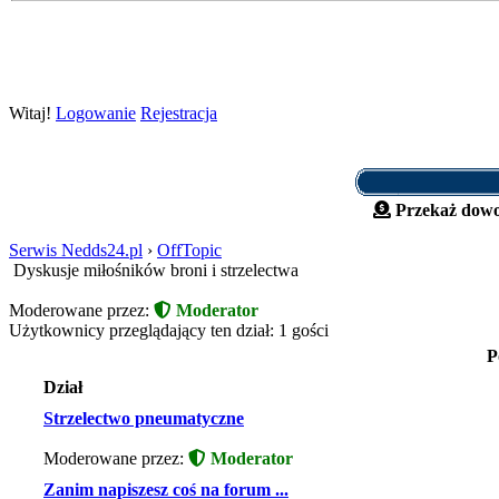
Witaj!
Logowanie
Rejestracja
Przekaż dowo
Serwis Nedds24.pl
›
OffTopic
Dyskusje miłośników broni i strzelectwa
Moderowane przez:
Moderator
Użytkownicy przeglądający ten dział: 1 gości
P
Dział
Strzelectwo pneumatyczne
Moderowane przez:
Moderator
Zanim napiszesz coś na forum ...