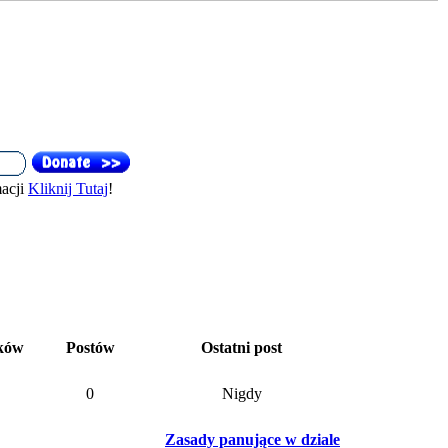
acji
Kliknij Tutaj
!
ków
Postów
Ostatni post
0
Nigdy
Zasady panujące w dziale