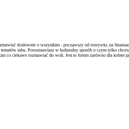
wiać dosłownie o wszystkim - począwszy od rozrywki, na finansach i
a tematów tabu. Porozmawiasz w kulturalny sposób o czym tylko chce
im co ciekawe rozmawiać do woli. Jest to forum zarówno dla kobiet jak 