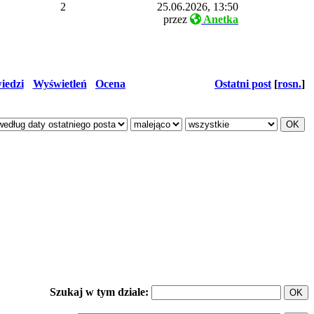
2
25.06.2026, 13:50
przez
Anetka
iedzi
Wyświetleń
Ocena
Ostatni post
[
rosn.
]
Szukaj w tym dziale: