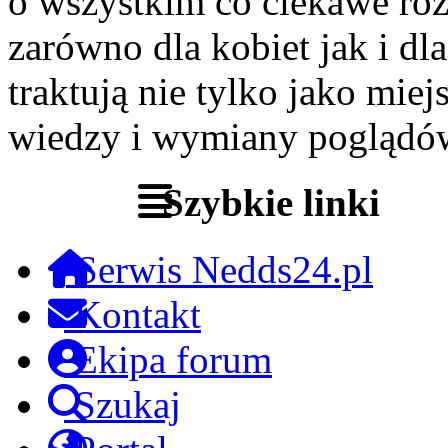
o wszystkim co ciekawe roz
zarówno dla kobiet jak i dl
traktują nie tylko jako miej
wiedzy i wymiany poglądó
Szybkie linki
Serwis Nedds24.pl
Kontakt
Ekipa forum
Szukaj