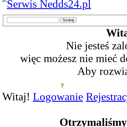
Wita
Nie jesteś z
więc możesz nie mieć d
Aby rozwią
Zaloguj się
Witaj!
Logowanie
Rejestrac
Otrzymaliśm