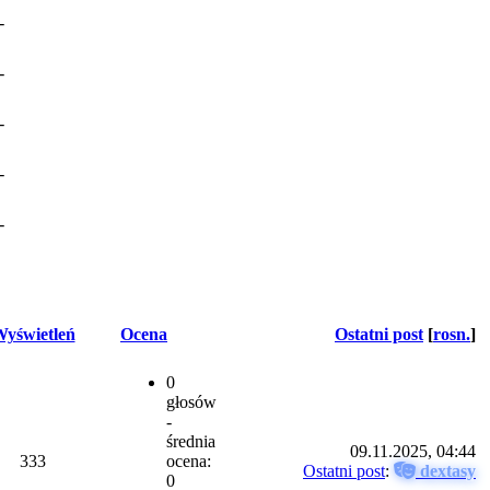
-
-
-
-
-
yświetleń
Ocena
Ostatni post
[
rosn.
]
0
głosów
-
średnia
09.11.2025, 04:44
333
ocena:
Ostatni post
:
dextasy
0