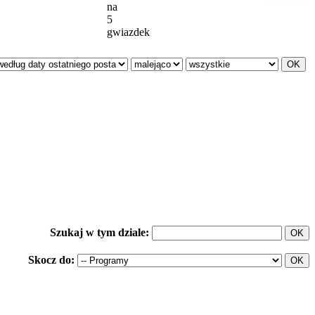
na
5
gwiazdek
Szukaj w tym dziale:
Skocz do: