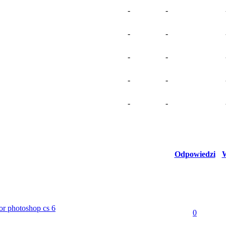
-
-
-
-
-
-
-
-
-
-
Odpowiedzi
W
for photoshop cs 6
0