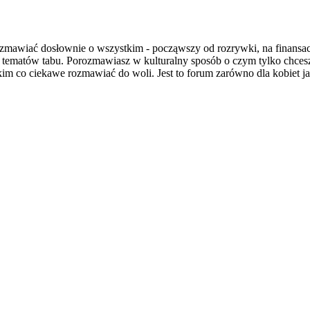
wiać dosłownie o wszystkim - począwszy od rozrywki, na finansach i
a tematów tabu. Porozmawiasz w kulturalny sposób o czym tylko chce
im co ciekawe rozmawiać do woli. Jest to forum zarówno dla kobiet jak 