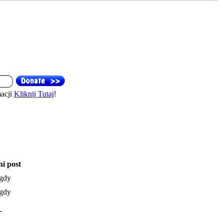
acji
Kliknij Tutaj
!
ni post
gdy
gdy
-