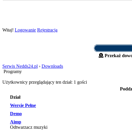
Witaj!
Logowanie
Rejestracja
Przekaż dowo
Serwis Nedds24.pl
›
Downloads
Programy
Użytkownicy przeglądający ten dział: 1 gości
Poddz
Dział
Wersje Pełne
Demo
Aimp
Odtwarzacz muzyki