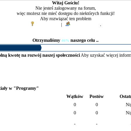
Witaj Gościu!
Nie jesteś zalogowany na forum,
więc możesz nie mieć dostępu do niektórych funkcji!
Aby rozwiązać ten problem
Zaloguj się
|
Zarejestruj się
.
Otrzymaliśmy
naszego celu ..
46%
lną kwotę na rozwój naszej społeczności
Aby uzyskać więcej inform
iały w "Programy"
Wątków
Postów
Ostat
0
0
Ni
0
0
Ni
-
-