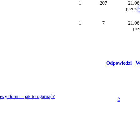
1
207
21.06
przez
1
7
21.06
pr
Odpowiedzi
W
owy domu – jak to ogarnąć?
2