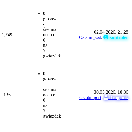
0
głosów
-
średnia
02.04.2026, 21:28
1,749
ocena:
Ostatni post
:
kontroler
0
na
5
gwiazdek
0
głosów
-
średnia
30.03.2026, 18:36
136
ocena:
Ostatni post
:
Dragonik
0
na
5
gwiazdek