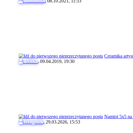
aurelius88
,
08.10.2021, 11:33
Ceramika artys
aNitka
,
09.04.2019, 19:30
Namiot 5x5 na
Dragonik
,
29.03.2026, 15:53