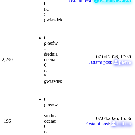
Ostatni post
:
KamilKowalski
0
na
5
gwiazdek
0
głosów
-
średnia
07.04.2026, 17:39
2,290
ocena:
Ostatni post
:
pietro
0
na
5
gwiazdek
0
głosów
-
średnia
07.04.2026, 15:56
196
ocena:
Ostatni post
:
Lili Lu
0
na