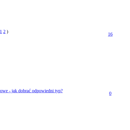
1
2
)
16
owe - jak dobrać odpowiedni typ?
0