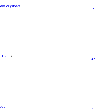
odki czystości
7
:
1
2
3
)
27
rodu
6