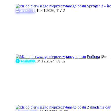
Sprzątanie - śr
arczik91
,
19.01.2026, 11:12
Podłoga
(Stron
zosia898
,
04.12.2024, 09:52
Zakładanie og