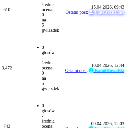
średnia
15.04.2026, 09:43
610
ocena:
Ostatni post
:
TimeBackTime
0
na
5
gwiazdek
0
głosów
-
średnia
10.04.2026, 12:44
3,472
ocena:
Ostatni post
:
KamilKowalski
0
na
5
gwiazdek
0
głosów
-
średnia
09.04.2026, 12:03
743
ocena: