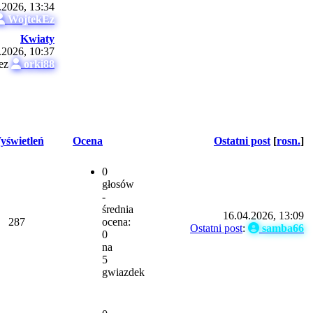
.2026, 13:34
WojtekEz
Kwiaty
.2026, 10:37
zez
orki88
yświetleń
Ocena
Ostatni post
[
rosn.
]
0
głosów
-
średnia
16.04.2026, 13:09
287
ocena:
Ostatni post
:
samba66
0
na
5
gwiazdek