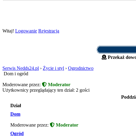
Witaj!
Logowanie
Rejestracja
Przekaż dowo
Serwis Nedds24.pl
›
Życie i styl
›
Ogrodnictwo
Dom i ogród
Moderowane przez:
Moderator
Użytkownicy przeglądający ten dział: 2 gości
Poddzi
Dział
Dom
Moderowane przez:
Moderator
Ogród