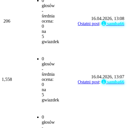
0
głosów
-
średnia
16.04.2026, 13:08
206
ocena:
Ostatni post
:
samba66
0
na
5
gwiazdek
0
głosów
-
średnia
16.04.2026, 13:07
1,558
ocena:
Ostatni post
:
samba66
0
na
5
gwiazdek
0
głosów
-