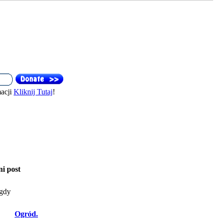
acji
Kliknij Tutaj
!
ni post
gdy
Ogród.