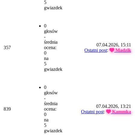
5
gwiazdek
0
głosów
-
średnia
07.04.2026, 15:11
357
ocena:
Ostatni post
:
Madzik
0
na
5
gwiazdek
0
głosów
-
średnia
07.04.2026, 13:21
839
ocena:
Ostatni post
:
Kammka
0
na
5
gwiazdek