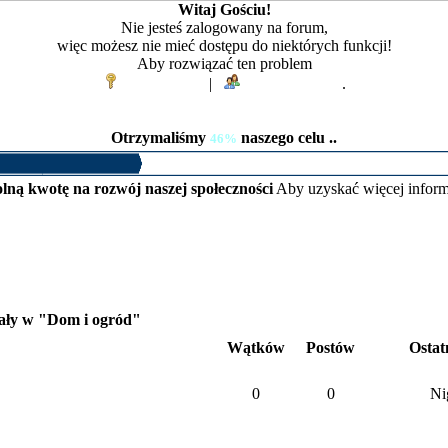
Witaj Gościu!
Nie jesteś zalogowany na forum,
więc możesz nie mieć dostępu do niektórych funkcji!
Aby rozwiązać ten problem
Zaloguj się
|
Zarejestruj się
.
Otrzymaliśmy
naszego celu ..
46%
lną kwotę na rozwój naszej społeczności
Aby uzyskać więcej inform
ały w "Dom i ogród"
Wątków
Postów
Ostat
0
0
Ni