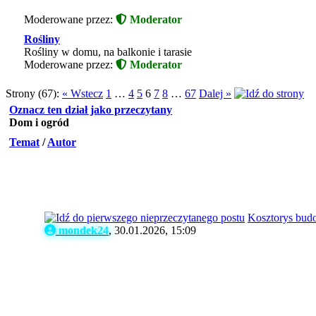
Moderowane przez:
Moderator
Rośliny
Rośliny w domu, na balkonie i tarasie
Moderowane przez:
Moderator
Strony (67):
« Wstecz
1
…
4
5
6
7
8
…
67
Dalej »
Oznacz ten dział jako przeczytany
Dom i ogród
Temat
/
Autor
Kosztorys bud
mondek24
,
30.01.2026, 15:09