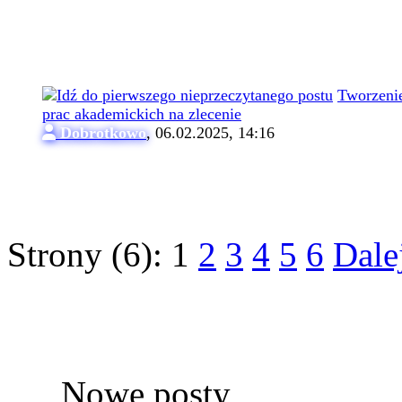
Tworzeni
prac akademickich na zlecenie
Dobrotkowo
,
06.02.2025, 14:16
Strony (6):
1
2
3
4
5
6
Dale
Nowe posty