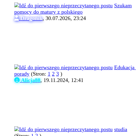
Szukam
pomocy do matury z polskiego
Dragonik
,
30.07.2026, 23:24
Edukacja 
porady
(Stron:
1
2
3
)
Alicja88
,
19.11.2024, 12:41
studia
(Stron:
1
2
)