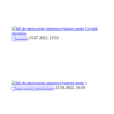
Czytnik
ebooków
ewella
,
15.07.2021, 13:53
+
KacperAlgierskiTales
,
21.01.2022, 16:10