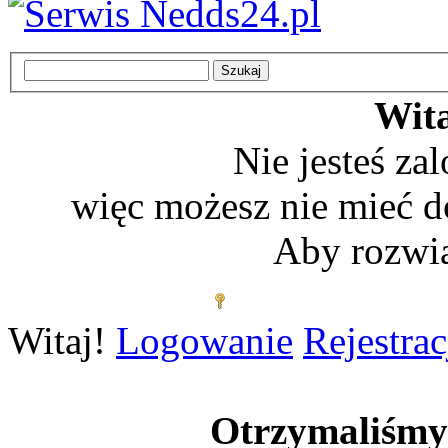
Wita
Nie jesteś z
więc możesz nie mieć d
Aby rozwią
Zaloguj się
Witaj!
Logowanie
Rejestrac
Otrzymaliśm