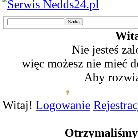
Wita
Nie jesteś z
więc możesz nie mieć d
Aby rozwią
Zaloguj się
Witaj!
Logowanie
Rejestrac
Otrzymaliśm