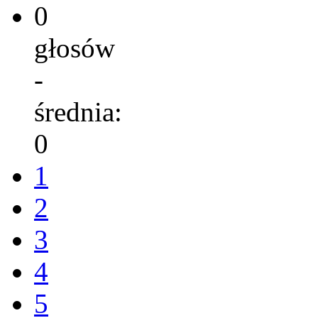
0
głosów
-
średnia:
0
1
2
3
4
5