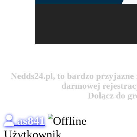
Nedds24.pl, to bardzo przyjazn
darmowej rejestracj
Dołącz do g
as841
Użytkownik