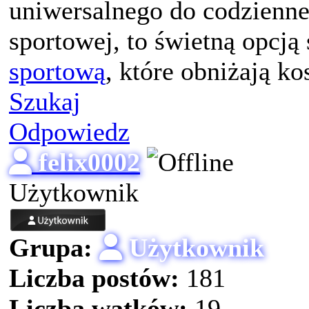
uniwersalnego do codzienne
sportowej, to świetną opcją
sportową
, które obniżają ko
Szukaj
Odpowiedz
felix0002
Użytkownik
Grupa:
Użytkownik
Liczba postów:
181
Liczba wątków:
19