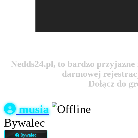
Nedds24.pl, to bardzo przyjazn
darmowej rejestracj
Dołącz do g
musia
Bywalec