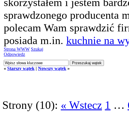
skorzystałem i jestem bardz
sprawdzonego producenta m
polecam Wam sprawdzić firm
posiada m.in.
kuchnie na w
Strona WWW
Szukaj
Odpowiedz
«
Starszy wątek
|
Nowszy wątek
»
Strony (10):
« Wstecz
1
…