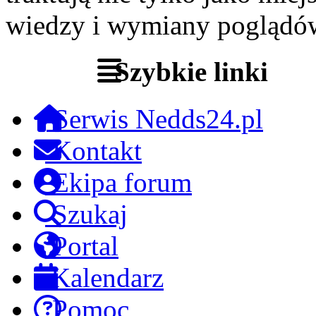
wiedzy i wymiany poglądó
Szybkie linki
Serwis Nedds24.pl
Kontakt
Ekipa forum
Szukaj
Portal
Kalendarz
Pomoc