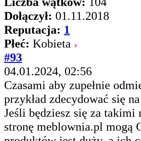
Liczba wątków:
104
Dołączył:
01.11.2018
Reputacja:
1
Płeć:
Kobieta
#93
04.01.2024, 02:56
Czasami aby zupełnie odmi
przykład zdecydować się n
Jeśli będziesz się za takimi
stronę meblownia.pl mogą Ci
produktów jest duży, a ich 