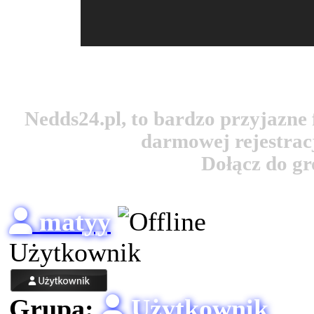
Nedds24.pl, to bardzo przyjazn
darmowej rejestracj
Dołącz do g
matyy
Użytkownik
Grupa:
Użytkownik