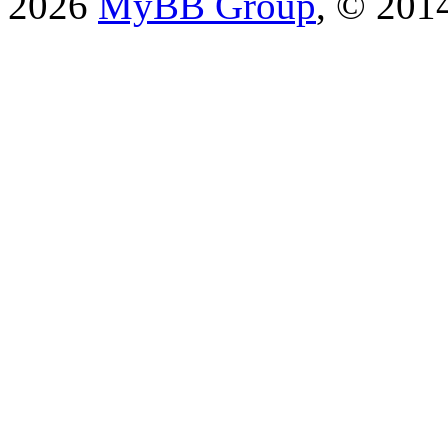
2026
MyBB Group
, © 201