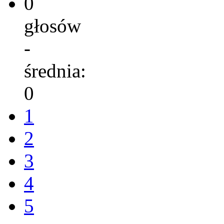
0
głosów
-
średnia:
0
1
2
3
4
5