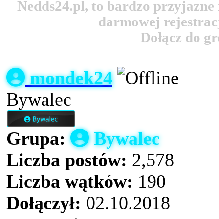
Nedds24.pl, to bardzo przyjazn
darmowej rejestracj
Dołącz do g
mondek24
Bywalec
Grupa:
Bywalec
Liczba postów:
2,578
Liczba wątków:
190
Dołączył:
02.10.2018