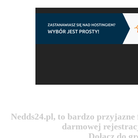
Nedds24.pl, to bardzo przyjazn
darmowej rejestracj
Dołącz do g