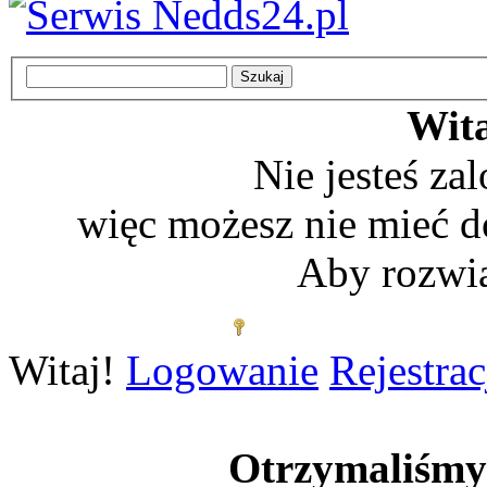
Wita
Nie jesteś z
więc możesz nie mieć d
Aby rozwią
Zaloguj się
Witaj!
Logowanie
Rejestrac
Otrzymaliśm