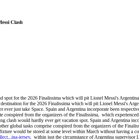
Messi Clash
nd spot for the 2026 Finalissima which will pit Lionel Messi's Argenti
 destination for the 2026 Finalissima which will pit Lionel Messi's Arg
ever ever just take Space. Spain and Argentina incorporate been respec
 conspired from the organizers of the Finalissima, which experienced t
ering clash would hardly ever get vacation spot. Spain and Argentina i
other global tasks comprise conspired from the organizers of the Finali
 fixture would be stored at some level within March without having a co
ect...ina-jersey
, within just the circumstance of Argentina supervisor L