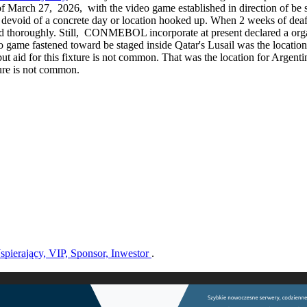
rch 27, 2026, with the video game established in direction of be stag
ch devoid of a concrete day or location hooked up. When 2 weeks of dea
ped thoroughly. Still, CONMEBOL incorporate at present declared a or
o game fastened toward be staged inside Qatar's Lusail was the locati
 but aid for this fixture is not common. That was the location for Argen
xture is not common.
pierający, VIP, Sponsor, Inwestor
.