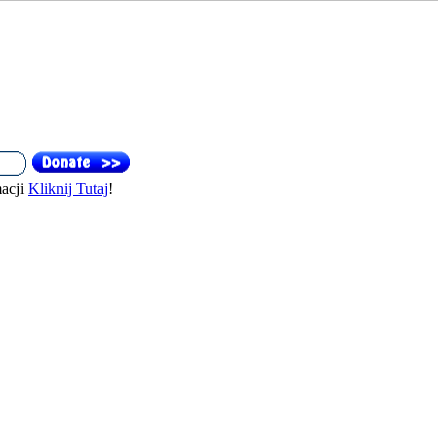
acji
Kliknij Tutaj
!