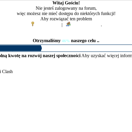
Witaj Gościu!
Nie jesteś zalogowany na forum,
więc możesz nie mieć dostępu do niektórych funkcji!
Aby rozwiązać ten problem
Zaloguj się
|
Zarejestruj się
.
Otrzymaliśmy
naszego celu ..
46%
lną kwotę na rozwój naszej społeczności
Aby uzyskać więcej inform
i Clash