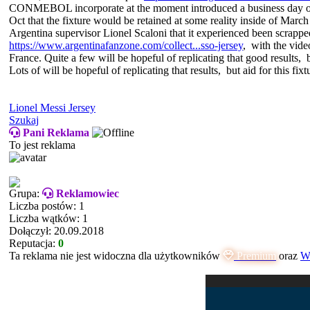
CONMEBOL incorporate at the moment introduced a business day of Ma
Oct that the fixture would be retained at some reality inside of Mar
Argentina supervisor Lionel Scaloni that it experienced been scrap
https://www.argentinafanzone.com/collect...sso-jersey
, with the vide
France. Quite a few will be hopeful of replicating that good results,
Lots of will be hopeful of replicating that results, but aid for this fi
Lionel Messi Jersey
Szukaj
Pani Reklama
To jest reklama
Grupa:
Reklamowiec
Liczba postów: 1
Liczba wątków: 1
Dołączył: 20.09.2018
Reputacja:
0
Ta reklama nie jest widoczna dla użytkowników
Premium
oraz
Ws