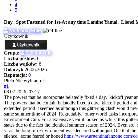
4
5
Day, Spot Fastened for 1st-At any time Lamine Yamal, Lionel 
MatchdayMiles
Użytkownik
Grupa:
Użytkownik
Liczba postów:
6
Liczba wątków:
6
Dołączył:
26.06.2026
Reputacja:
0
Płeć:
Nie wybrano
#1
08.07.2026, 03:17
The powers that be incorporate belatedly fixed a day, kickoff year a
The powers that be contain belatedly fixed a day, kickoff period and
extended period it seemed as although this glittering clash would n
same summer time of 2024. Regrettably, other world tasks incorporate
Environment Cup. For a extensive year it looked as whilst this glitt
states due to the fact the identical summer season of 2024. Even so, 
yr as the long run Environment was declared within just Oct that the
silence, some feared or hoped
https://www.argentinafanzone.com/coll