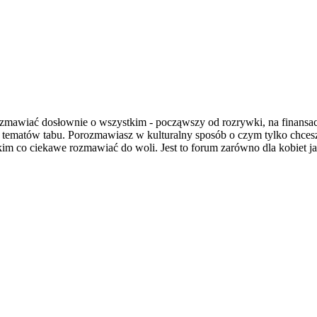
wiać dosłownie o wszystkim - począwszy od rozrywki, na finansach i
a tematów tabu. Porozmawiasz w kulturalny sposób o czym tylko chce
im co ciekawe rozmawiać do woli. Jest to forum zarówno dla kobiet jak 