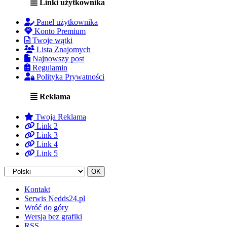
Linki użytkownika
Panel użytkownika
Konto Premium
Twoje wątki
Lista Znajomych
Najnowszy post
Regulamin
Polityka Prywatności
Reklama
Twoja Reklama
Link 2
Link 3
Link 4
Link 5
Kontakt
Serwis Nedds24.pl
Wróć do góry
Wersja bez grafiki
RSS