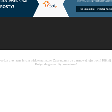
bardzo przyjazne forum wielotematyczne. Zapraszamy do darmowej rejestracji! Kliknij
Dołącz do grona Użytkowników!