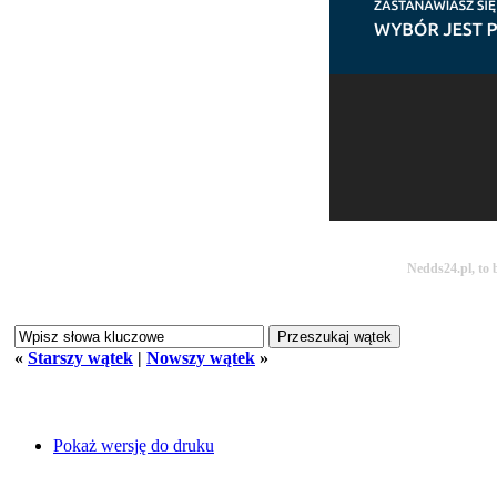
Nedds24.pl, to 
«
Starszy wątek
|
Nowszy wątek
»
Pokaż wersję do druku