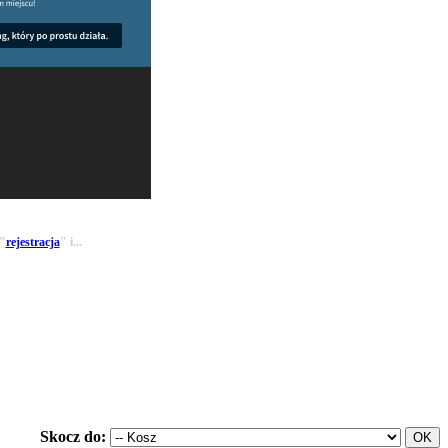
 "
rejestracja
" i...
Skocz do: