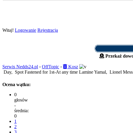
Witaj!
Logowanie
Rejestracja
Przekaż dowo
Serwis Nedds24.pl
›
OffTopic
›
Kosz
Day, Spot Fastened for 1st-At any time Lamine Yamal, Lionel Mess
Ocena wątku:
0
głosów
-
średnia:
0
1
2
3