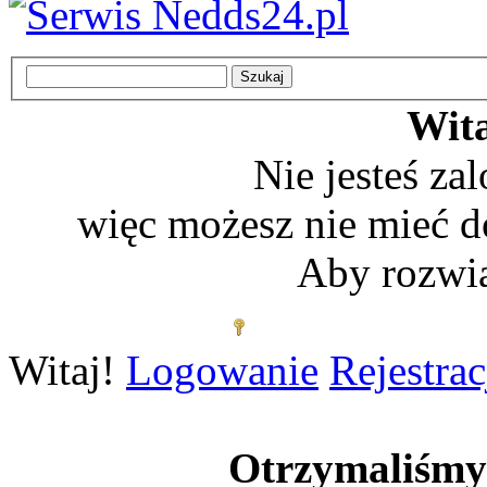
Wita
Nie jesteś z
więc możesz nie mieć d
Aby rozwią
Zaloguj się
Witaj!
Logowanie
Rejestrac
Otrzymaliśm