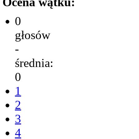
Ocena wątku:
0
głosów
-
średnia:
0
1
2
3
4