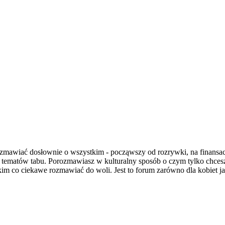
wiać dosłownie o wszystkim - począwszy od rozrywki, na finansach i
a tematów tabu. Porozmawiasz w kulturalny sposób o czym tylko chce
im co ciekawe rozmawiać do woli. Jest to forum zarówno dla kobiet jak 