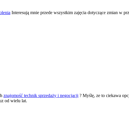
olenia
Interesują mnie przede wszystkim zajęcia dotyczące zmian w prz
ch
znajomość technik sprzedaży i negocjacji
? Myślę, ze to ciekawa opcj
z od wielu lat.