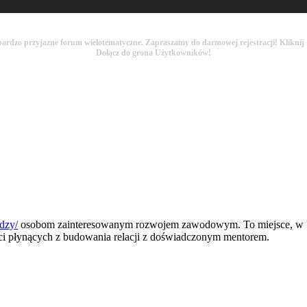
bardzo przyjazne forum wielotematyczne. Zapraszamy do darmowej rejestracji! Kliknij
Dołącz do grona Użytkowników!
dzy/
osobom zainteresowanym rozwojem zawodowym. To miejsce, w k
ci płynących z budowania relacji z doświadczonym mentorem.