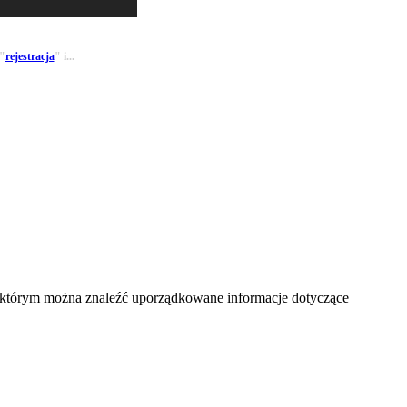
 "
rejestracja
" i...
tórym można znaleźć uporządkowane informacje dotyczące