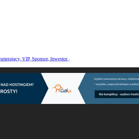
pierający, VIP, Sponsor, Inwestor
.