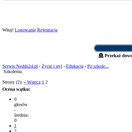
Witaj!
Logowanie
Rejestracja
Przekaż dowo
Serwis Nedds24.pl
›
Życie i styl
›
Edukacja
›
Po szkole...
Szkolenia
Strony (2):
« Wstecz
1
2
Ocena wątku:
0
głosów
-
średnia:
0
1
2