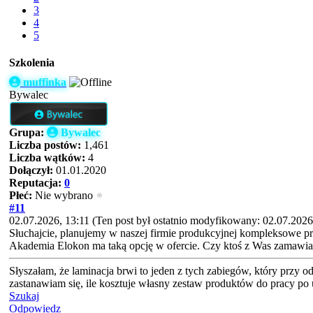
3
4
5
Szkolenia
muffinka
Bywalec
Grupa:
Bywalec
Liczba postów:
1,461
Liczba wątków:
4
Dołączył:
01.01.2020
Reputacja:
0
Płeć:
Nie wybrano
#11
02.07.2026, 13:11
(Ten post był ostatnio modyfikowany: 02.07.2026
Słuchajcie, planujemy w naszej firmie produkcyjnej kompleksowe pr
Akademia Elokon ma taką opcję w ofercie. Czy ktoś z Was zamawiał 
Słyszałam, że laminacja brwi to jeden z tych zabiegów, który przy o
zastanawiam się, ile kosztuje własny zestaw produktów do pracy po 
Szukaj
Odpowiedz