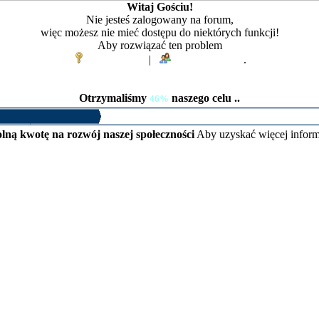
Witaj Gościu!
Nie jesteś zalogowany na forum,
więc możesz nie mieć dostępu do niektórych funkcji!
Aby rozwiązać ten problem
Zaloguj się
|
Zarejestruj się
.
Otrzymaliśmy
naszego celu ..
46%
lną kwotę na rozwój naszej społeczności
Aby uzyskać więcej inform