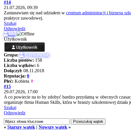
#14
21.07.2026, 09:39
Zastanawiam się nad udziałem w
centrum administracji i biznesu szk
praktyce zawodowej.
Szukaj
Odpowiedz
tiki
Użytkownik
Grupa:
Użytkownik
Liczba postów:
158
Liczba wątków:
6
Dołączył:
08.11.2018
Reputacja:
0
Płeć:
Kobieta
#15
29.07.2026, 17:00
A co powiecie na to by zdobyć bardzo przydatną w obecnych czasa
organizuje firma Human Skills, która w branży szkoleniowej działa ju
Szukaj
Odpowiedz
«
Starszy wątek
|
Nowszy wątek
»