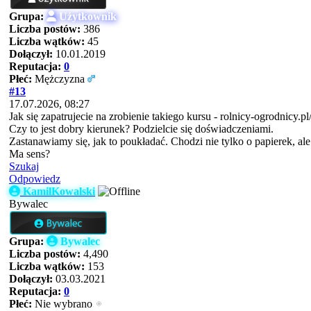
Grupa:
Użytkownik
Liczba postów:
386
Liczba wątków:
45
Dołączył:
10.01.2019
Reputacja:
0
Płeć:
Mężczyzna
#13
17.07.2026, 08:27
Jak się zapatrujecie na zrobienie takiego kursu - rolnicy-ogrodnicy.pl
Czy to jest dobry kierunek? Podzielcie się doświadczeniami.
Zastanawiamy się, jak to poukładać. Chodzi nie tylko o papierek, ale
Ma sens?
Szukaj
Odpowiedz
KamilKowalski
Bywalec
Grupa:
Bywalec
Liczba postów:
4,490
Liczba wątków:
153
Dołączył:
03.03.2021
Reputacja:
0
Płeć:
Nie wybrano