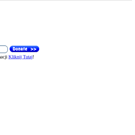
acji
Kliknij Tutaj
!