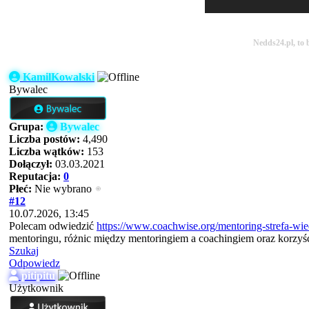
Nedds24.pl, to 
KamilKowalski
Bywalec
Grupa:
Bywalec
Liczba postów:
4,490
Liczba wątków:
153
Dołączył:
03.03.2021
Reputacja:
0
Płeć:
Nie wybrano
#12
10.07.2026, 13:45
Polecam odwiedzić
https://www.coachwise.org/mentoring-strefa-wie
mentoringu, różnic między mentoringiem a coachingiem oraz korzyś
Szukaj
Odpowiedz
pitipitu
Użytkownik