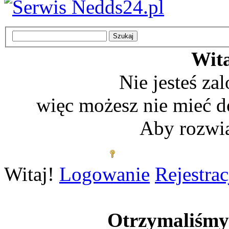
Wita
Nie jesteś z
więc możesz nie mieć d
Aby rozwią
Zaloguj się
Witaj!
Logowanie
Rejestrac
Otrzymaliśm