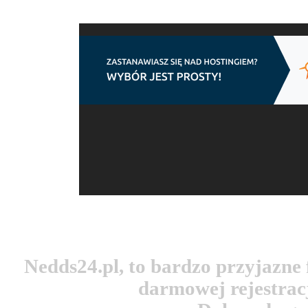
Nedds24.pl, to bardzo przyjazn
darmowej rejestracj