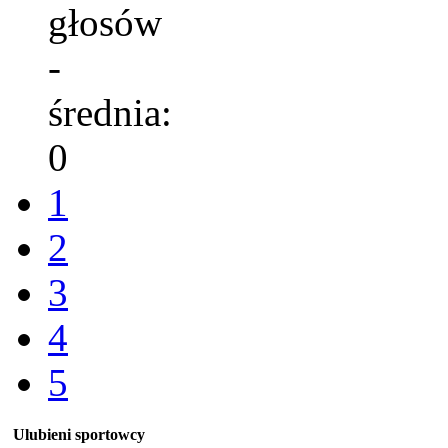
głosów
-
średnia:
0
1
2
3
4
5
Ulubieni sportowcy