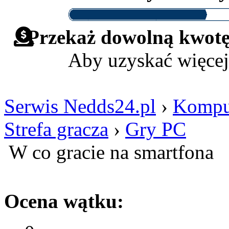
Przekaż dowolną kwotę 
Aby uzyskać więcej
Serwis Nedds24.pl
›
Komput
Strefa gracza
›
Gry PC
W co gracie na smartfona
Ocena wątku: