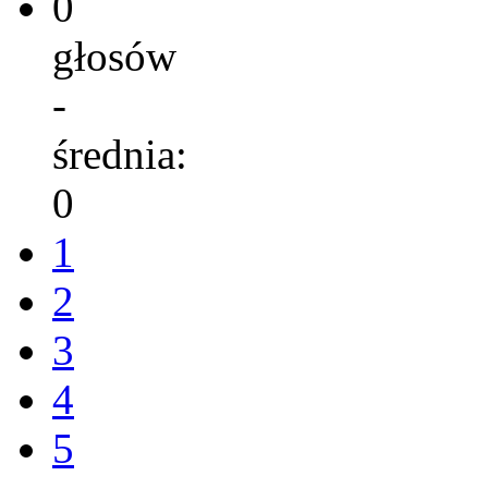
0
głosów
-
średnia:
0
1
2
3
4
5