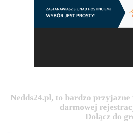
Nedds24.pl, to bardzo przyjazn
darmowej rejestracj
Dołącz do g