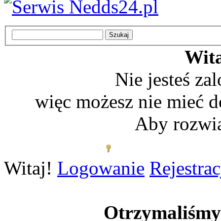
Wita
Nie jesteś z
więc możesz nie mieć d
Aby rozwią
Zaloguj się
Witaj!
Logowanie
Rejestrac
Otrzymaliśm