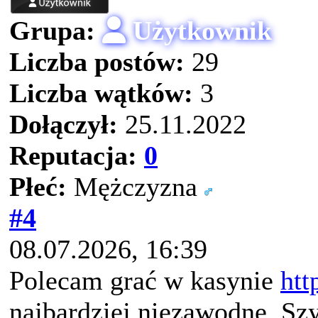
Grupa:
Użytkownik
Liczba postów:
29
Liczba wątków:
3
Dołączył:
25.11.2022
Reputacja:
0
Płeć:
Mężczyzna
#4
08.07.2026, 16:39
Polecam grać w kasynie
htt
najbardziej niezawodne. Sz