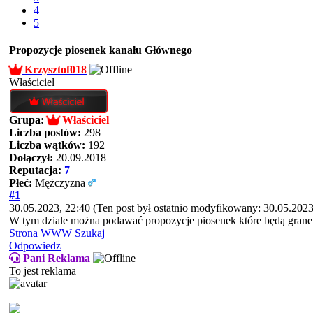
4
5
Propozycje piosenek kanału Głównego
Krzysztof018
Właściciel
Grupa:
Właściciel
Liczba postów:
298
Liczba wątków:
192
Dołączył:
20.09.2018
Reputacja:
7
Płeć:
Mężczyzna
#1
30.05.2023, 22:40
(Ten post był ostatnio modyfikowany: 30.05.2023
W tym dziale można podawać propozycje piosenek które będą gran
Strona WWW
Szukaj
Odpowiedz
Pani Reklama
To jest reklama