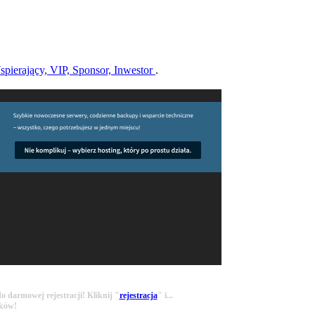
pierający, VIP, Sponsor, Inwestor
.
 darmowej rejestracji! Kliknij "
rejestracja
" i...
ików!