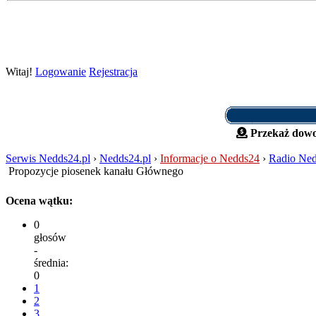
Witaj!
Logowanie
Rejestracja
Przekaż dowo
Serwis Nedds24.pl
›
Nedds24.pl
›
Informacje o Nedds24
›
Radio Ned
Propozycje piosenek kanału Głównego
Ocena wątku:
0
głosów
-
średnia:
0
1
2
3