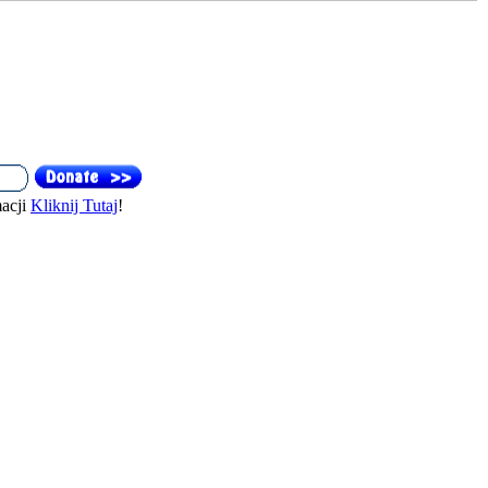
acji
Kliknij Tutaj
!