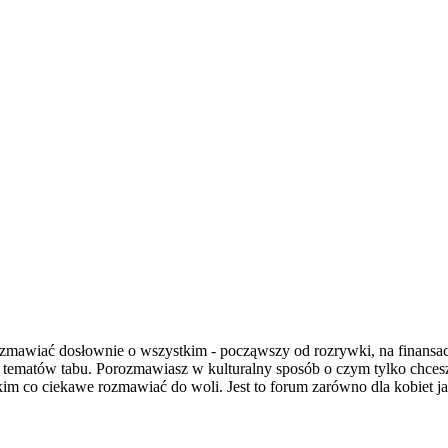
wiać dosłownie o wszystkim - począwszy od rozrywki, na finansach i
a tematów tabu. Porozmawiasz w kulturalny sposób o czym tylko chce
im co ciekawe rozmawiać do woli. Jest to forum zarówno dla kobiet jak 