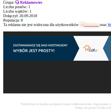
Grupa:
Reklamowiec
Liczba postów: 1
Liczba wątków: 1
Dołączył: 20.09.2018
Reputacja:
0
Ta reklama nie jest widoczna dla użytkowników
Premium
oraz
Ws
Nedds24.pl, to bardzo przyjazne forum wielotematyczne. Zapraszamy do
Dołącz do grona Użytkown