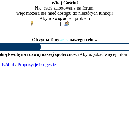
Witaj Gościu!
Nie jesteś zalogowany na forum,
więc możesz nie mieć dostępu do niektórych funkcji!
Aby rozwiązać ten problem
Zaloguj się
|
Zarejestruj się
.
Otrzymaliśmy
naszego celu ..
46%
lną kwotę na rozwój naszej społeczności
Aby uzyskać więcej inform
ds24.pl
›
Propozycje i sugestie