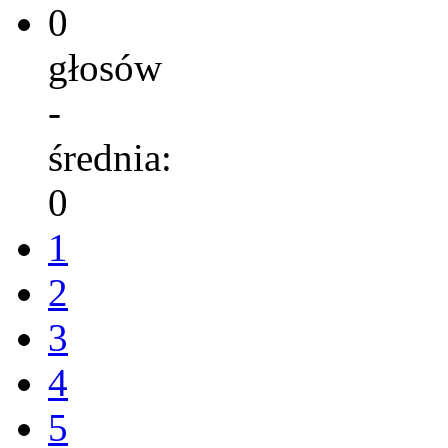
0
głosów
-
średnia:
0
1
2
3
4
5