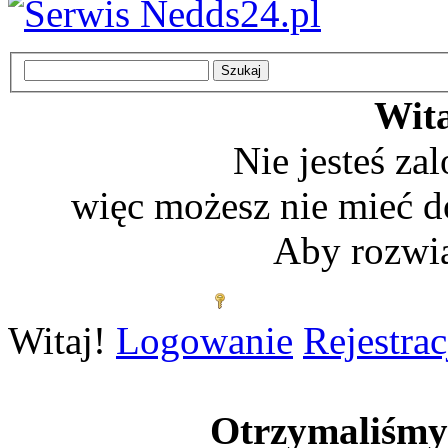
Wita
Nie jesteś z
więc możesz nie mieć d
Aby rozwią
Zaloguj się
Witaj!
Logowanie
Rejestrac
Otrzymaliśm