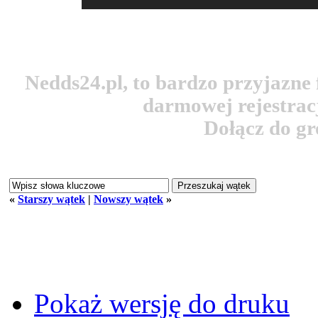
Nedds24.pl, to bardzo przyjazn
darmowej rejestracj
Dołącz do g
«
Starszy wątek
|
Nowszy wątek
»
Pokaż wersję do druku