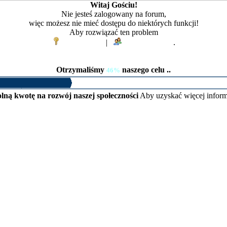
Witaj Gościu!
Nie jesteś zalogowany na forum,
więc możesz nie mieć dostępu do niektórych funkcji!
Aby rozwiązać ten problem
Zaloguj się
|
Zarejestruj się
.
Otrzymaliśmy
naszego celu ..
46%
lną kwotę na rozwój naszej społeczności
Aby uzyskać więcej inform