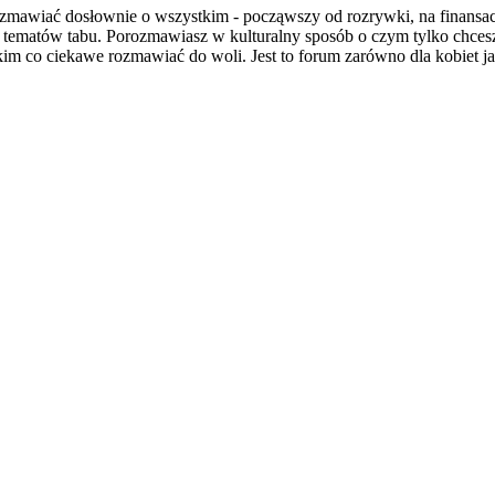
wiać dosłownie o wszystkim - począwszy od rozrywki, na finansach i
a tematów tabu. Porozmawiasz w kulturalny sposób o czym tylko chce
im co ciekawe rozmawiać do woli. Jest to forum zarówno dla kobiet jak 