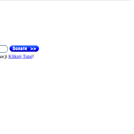
acji
Kliknij Tutaj
!