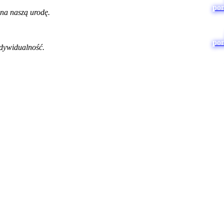
po
 na naszą urodę.
po
ndywidualność.
po
ozwija wyobraźnie.
wiać dosłownie o wszystkim - począwszy od rozrywki, na finansach i
a tematów tabu. Porozmawiasz w kulturalny sposób o czym tylko chce
im co ciekawe rozmawiać do woli. Jest to forum zarówno dla kobiet jak 