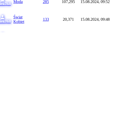
Moda
285
107,295
15.08.2024, 09:52
nek768
Świat
133
20,371
15.08.2024, 09:48
nek768
Kobiet
Kryminał,
4
7,089
15.08.2024, 09:45
nek768
Sensacja
 polityce skończywszy. Każdy znajdzie tutaj dla siebie swój
sz i dzięki nam poznasz wiele wartościowych osób. Zapraszamy
i dla mężczyzn, którzy internet traktują nie tylko jako miejsce