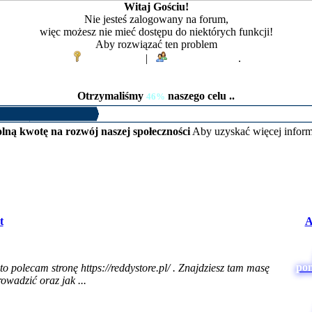
Witaj Gościu!
Nie jesteś zalogowany na forum,
więc możesz nie mieć dostępu do niektórych funkcji!
Aby rozwiązać ten problem
Zaloguj się
|
Zarejestruj się
.
Otrzymaliśmy
naszego celu ..
46%
lną kwotę na rozwój naszej społeczności
Aby uzyskać więcej inform
t
A
po
to polecam stronę https://reddystore.pl/ . Znajdziesz tam masę
owadzić oraz jak ...