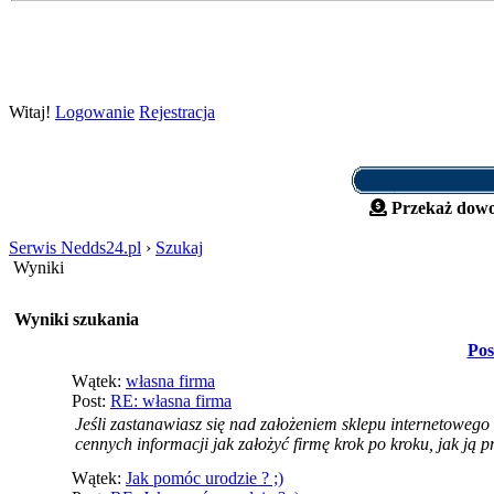
Witaj!
Logowanie
Rejestracja
Przekaż dowo
Serwis Nedds24.pl
›
Szukaj
Wyniki
Wyniki szukania
Pos
Wątek:
własna firma
Post:
RE: własna firma
Jeśli zastanawiasz się nad założeniem sklepu internetowego 
cennych informacji jak założyć firmę krok po kroku, jak ją pr
Wątek:
Jak pomóc urodzie ? ;)