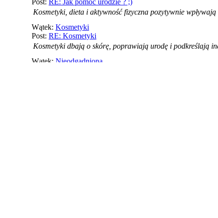
Post:
RE: Jak pomóc urodzie ? ;)
Kosmetyki, dieta i aktywność fizyczna pozytywnie wpływają
Wątek:
Kosmetyki
Post:
RE: Kosmetyki
Kosmetyki dbają o skórę, poprawiają urodę i podkreślają i
Wątek:
Nieodgadniona
Post:
RE: Nieodgadniona
Czytanie książek bardzo dobrze wpływa na pracę mózgu i r
O nas
Nedds24.pl - Najlepszy Serwis Rozrywkowy na którym możesz porozma
ulubiony kącik w którym będzie się czuć jak w domu. Dla nas nie m
wszystkich którzy mają szeroki zakres zainteresowań i chcą o wszystk
spotkań, ale także jako źródło wiedzy i wymiany poglądów.
Szybkie linki
Serwis Nedds24.pl