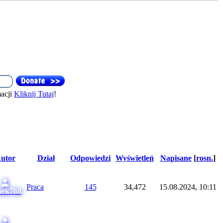
acji
Kliknij Tutaj
!
utor
Dział
Odpowiedzi
Wyświetleń
Napisane
[
rosn.
]
Praca
145
34,472
15.08.2024, 10:11
nek768