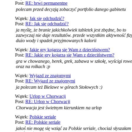
Post:
RE: brwi permanentne
polecam przed decyzją zobaczyć portfolio danego gabinetu
Wątek:
Jak się odchudzić?
Post:
RE: Jak się odchudzić?
ja myślę, że branie jakichkolwiek tabletek jest zbędne, bo to
zazwyczaj nie daje rezultatów. przede wszystkim aktywność fiz
dużo wody i spadek przyjmowanych kalorii
Wątek:
Jakie gry kojarzą się Wam z dzieciństwem?
Post:
RE: Jakie gry kojarzą się Wam z dzieciństwem?
gra w chowanego, berek, grek, zabawa w szkołę, wyścigi rowe
oraz na rolkach :p
Wątek:
Wyjazd ze znajomymi
Post:
RE: Wyjazd ze znajomymi
ja polecam też Bielawe w górach Stołowych :)
Wątek:
Urlop w Chorwacji
Post:
RE: Urlop w Chorwacji
Chorwacja jest świetnym kierunkiem na urlop
Wątek:
Polskie seriale
Post:
RE: Polskie seriale
jakoś nie mogę się wziąć za Polskie seriale, chociaż słyszałam