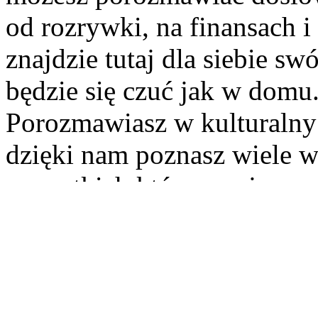
od rozrywki, na finansach 
znajdzie tutaj dla siebie s
będzie się czuć jak w domu
Porozmawiasz w kulturalny 
dzięki nam poznasz wiele 
wszystkich którzy mają szer
o wszystkim co ciekawe roz
zarówno dla kobiet jak i dl
traktują nie tylko jako miej
wiedzy i wymiany poglądó