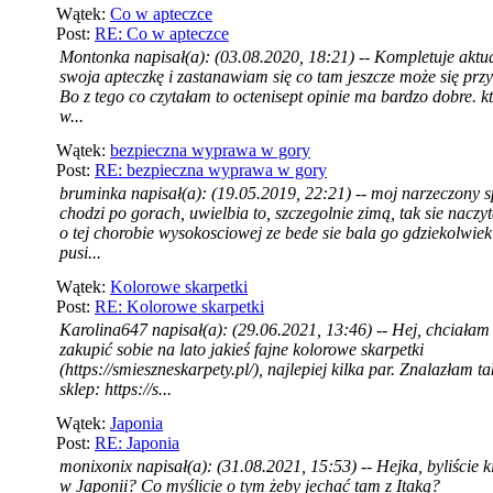
Wątek:
Co w apteczce
Post:
RE: Co w apteczce
Montonka napisał(a): (03.08.2020, 18:21) -- Kompletuje aktu
swoja apteczkę i zastanawiam się co tam jeszcze może się prz
Bo z tego co czytałam to octenisept opinie ma bardzo dobre. kt
w...
Wątek:
bezpieczna wyprawa w gory
Post:
RE: bezpieczna wyprawa w gory
bruminka napisał(a): (19.05.2019, 22:21) -- moj narzeczony 
chodzi po gorach, uwielbia to, szczegolnie zimą, tak sie naczy
o tej chorobie wysokosciowej ze bede sie bala go gdziekolwiek
pusi...
Wątek:
Kolorowe skarpetki
Post:
RE: Kolorowe skarpetki
Karolina647 napisał(a): (29.06.2021, 13:46) -- Hej, chciałam
zakupić sobie na lato jakieś fajne kolorowe skarpetki
(https://smieszneskarpety.pl/), najlepiej kilka par. Znalazłam ta
sklep: https://s...
Wątek:
Japonia
Post:
RE: Japonia
monixonix napisał(a): (31.08.2021, 15:53) -- Hejka, byliście k
w Japonii? Co myślicie o tym żeby jechać tam z Itaką?