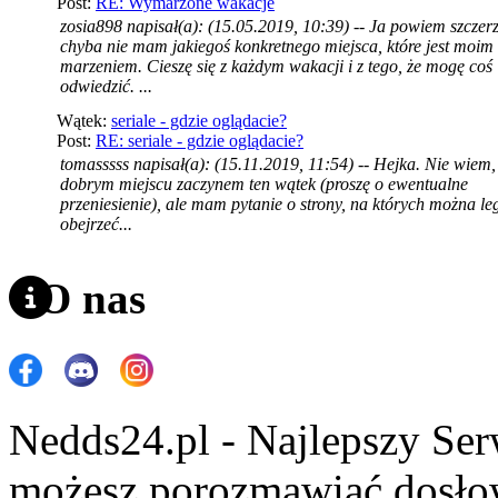
Post:
RE: Wymarzone wakacje
zosia898 napisał(a): (15.05.2019, 10:39) -- Ja powiem szczerz
chyba nie mam jakiegoś konkretnego miejsca, które jest moim
marzeniem. Cieszę się z każdym wakacji i z tego, że mogę coś
odwiedzić. ...
Wątek:
seriale - gdzie oglądacie?
Post:
RE: seriale - gdzie oglądacie?
tomasssss napisał(a): (15.11.2019, 11:54) -- Hejka. Nie wiem,
dobrym miejscu zaczynem ten wątek (proszę o ewentualne
przeniesienie), ale mam pytanie o strony, na których można le
obejrzeć...
O nas
Nedds24.pl - Najlepszy Se
możesz porozmawiać dosło