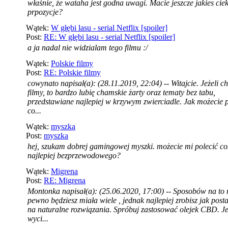
właśnie, że wataha jest godna uwagi. Macie jeszcze jakies ci
prpozycje?
Wątek:
W głębi lasu - serial Netflix [spoiler]
Post:
RE: W głębi lasu - serial Netflix [spoiler]
a ja nadal nie widzialam tego filmu :/
Wątek:
Polskie filmy
Post:
RE: Polskie filmy
cowynato napisał(a): (28.11.2019, 22:04) -- Witajcie. Jeżeli c
filmy, to bardzo lubię chamskie żarty oraz tematy bez tabu,
przedstawiane najlepiej w krzywym zwierciadle. Jak możecie p
co...
Wątek:
myszka
Post:
myszka
hej, szukam dobrej gamingowej myszki. możecie mi polecić co
najlepiej bezprzewodowego?
Wątek:
Migrena
Post:
RE: Migrena
Montonka napisał(a): (25.06.2020, 17:00) -- Sposobów na to 
pewno będziesz miała wiele , jednak najlepiej zrobisz jak post
na naturalne rozwiązania. Spróbuj zastosować olejek CBD. Je
wyci...