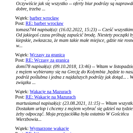
Oczywiście jak się wszystko -- oferty biur podrózy są naprawd
dobre, trzeba ...
Wątek:
barber wrocław
Post:
RE: barber wrocław
tomasz744 napisał(a): (16.02.2022, 15:23) -- Cześć wszystkim 
Od jakiegoś czasu próbuję zapuścić brodę. Niestety początki b
kiepskie, zwłaszcza, że mam takie małe miejsce, gdzie nie ros
w...
Wątek:
Wczasy za granicą
Post:
RE: Wczasy za granicą
domi78 napisał(a): (09.10.2018, 13:46) -- Witam w listopadzi
z mężem wybieramy się na Grecję do Kolymbia ,będzie to nas
podróż poślubna i jedna z najdalszych podróży jak dotąd... . 
związku ...
Wątek:
Wakacje na Mazurach
Post:
RE: Wakacje na Mazurach
martusiamal napisał(a): (23.08.2021, 11:15) -- Witam wszystk
Dostałam urlop i chcemy z mężem wybrać się gdzieś na tydzie
żeby odpocząć. Moja przyjaciółka była ostatnio W Gościńcu
Wierzbowia...
Wątek:
Wymarzone wakacje