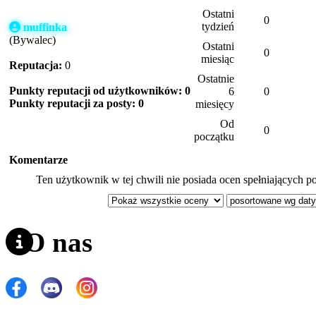
Ostatni
0
tydzień
muffinka
(Bywalec)
Ostatni
0
miesiąc
Reputacja:
0
Ostatnie
Punkty reputacji od użytkowników: 0
6
0
Punkty reputacji za posty: 0
miesięcy
Od
0
początku
Komentarze
Ten użytkownik w tej chwili nie posiada ocen spełniających po
O nas