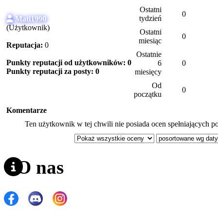
Ostatni
0
tydzień
Mati1990
(Użytkownik)
Ostatni
0
miesiąc
Reputacja:
0
Ostatnie
Punkty reputacji od użytkowników: 0
6
0
Punkty reputacji za posty: 0
miesięcy
Od
0
początku
Komentarze
Ten użytkownik w tej chwili nie posiada ocen spełniających po
O nas