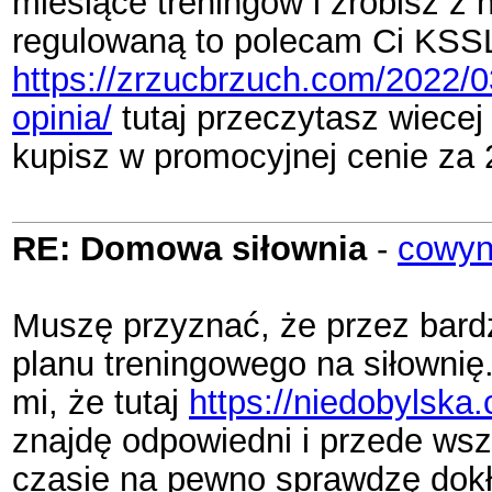
miesiące treningów i zrobisz z 
regulowaną to polecam Ci KSS
https://zrzucbrzuch.com/2022/0
opinia/
tutaj przeczytasz wiecej
kupisz w promocyjnej cenie za 2
RE: Domowa siłownia
-
cowyn
Muszę przyznać, że przez bard
planu treningowego na siłownię
mi, że tutaj
https://niedobylska.
znajdę odpowiedni i przede ws
czasie na pewno sprawdzę dokła