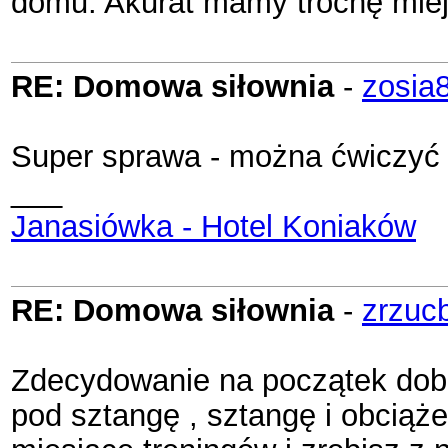
domu. Akurat mamy trochę miej
RE: Domowa siłownia
-
zosia
Super sprawa - można ćwiczyć 
___
Janasiówka - Hotel Koniaków
RE: Domowa siłownia
-
zrzuc
Zdecydowanie na początek dobrz
pod sztangę , sztangę i obciąż