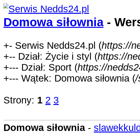
Domowa siłownia
- Wer
+- Serwis Nedds24.pl (
https://n
+-- Dział: Życie i styl (
https://n
+--- Dział: Sport (
https://nedds2
+--- Wątek: Domowa siłownia (
Strony:
1
2
3
Domowa siłownia
-
slawekkuld