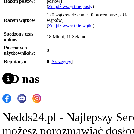
Razem postów:
postów)
(
Znajdź wszystkie posty
)
1 (0 wątków dziennie | 0 procent wszystkich
Razem wątków:
wątków)
(
Znajdź wszystkie wątki
)
Spędzony czas
18 Minut, 11 Sekund
online:
Poleconych
0
użytkowników:
Reputacja:
0
[
Szczegóły
]
O nas
Nedds24.pl - Najlepszy Se
możesz porozmawiać dosło