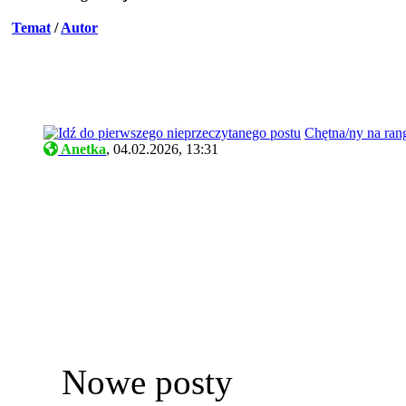
Temat
/
Autor
Chętna/ny na ran
Anetka
,
04.02.2026, 13:31
Nowe posty