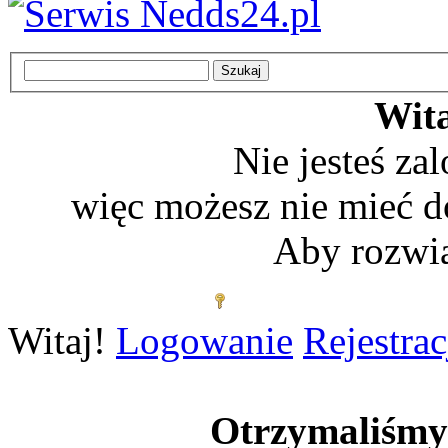
Wita
Nie jesteś z
więc możesz nie mieć d
Aby rozwią
Zaloguj się
Witaj!
Logowanie
Rejestrac
Otrzymaliśm