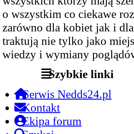
wszystkich którzy mają szer
o wszystkim co ciekawe roz
zarówno dla kobiet jak i dl
traktują nie tylko jako miej
wiedzy i wymiany poglądó
Szybkie linki
Serwis Nedds24.pl
Kontakt
Ekipa forum