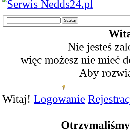
Wita
Nie jesteś z
więc możesz nie mieć d
Aby rozwią
Zaloguj się
Witaj!
Logowanie
Rejestrac
Otrzymaliśm