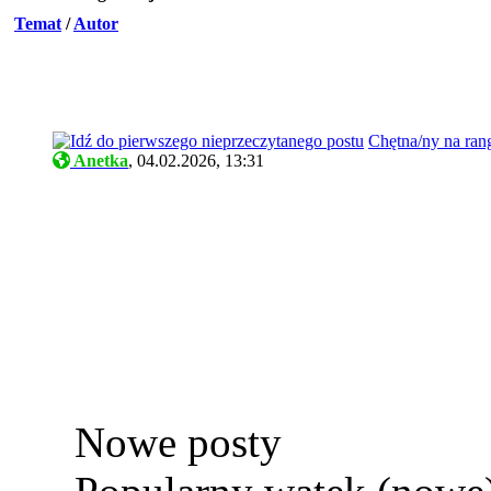
Temat
/
Autor
Chętna/ny na ran
Anetka
,
04.02.2026, 13:31
Nowe posty