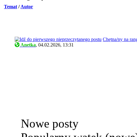
Temat
/
Autor
Chętna/ny na ran
Anetka
,
04.02.2026, 13:31
Nowe posty