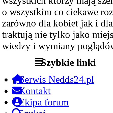
wszystkich którzy mają szer
o wszystkim co ciekawe roz
zarówno dla kobiet jak i dl
traktują nie tylko jako miej
wiedzy i wymiany poglądó
Szybkie linki
Serwis Nedds24.pl
Kontakt
Ekipa forum