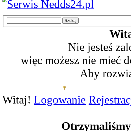
Wita
Nie jesteś z
więc możesz nie mieć d
Aby rozwią
Zaloguj się
Witaj!
Logowanie
Rejestrac
Otrzymaliśm