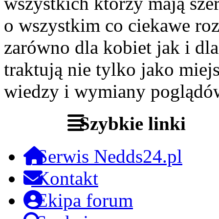
wszystkich którzy mają szer
o wszystkim co ciekawe roz
zarówno dla kobiet jak i dl
traktują nie tylko jako miej
wiedzy i wymiany poglądó
Szybkie linki
Serwis Nedds24.pl
Kontakt
Ekipa forum