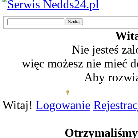
Wita
Nie jesteś z
więc możesz nie mieć d
Aby rozwią
Zaloguj się
Witaj!
Logowanie
Rejestrac
Otrzymaliśm