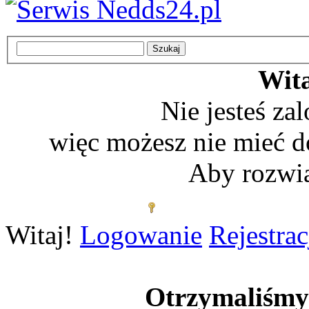
Wita
Nie jesteś z
więc możesz nie mieć d
Aby rozwią
Zaloguj się
Witaj!
Logowanie
Rejestrac
Otrzymaliśm