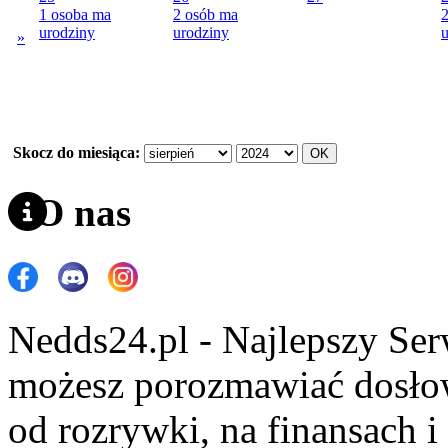
1 osoba ma
2 osób ma
urodziny
urodziny
u
»
Skocz do miesiąca:
O nas
Nedds24.pl - Najlepszy Se
możesz porozmawiać dosło
od rozrywki, na finansach 